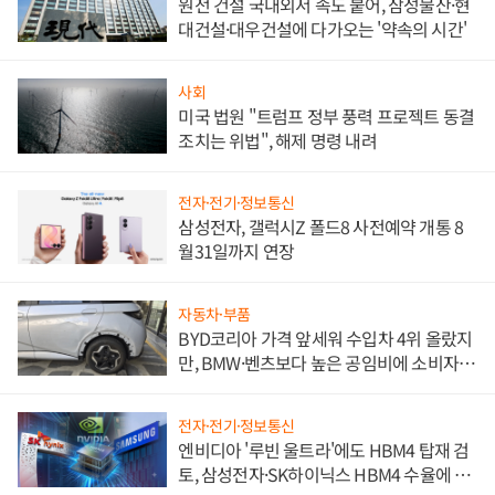
원전 건설 국내외서 속도 붙어, 삼성물산·현
대건설·대우건설에 다가오는 '약속의 시간'
사회
미국 법원 "트럼프 정부 풍력 프로젝트 동결
조치는 위법", 해제 명령 내려
전자·전기·정보통신
삼성전자, 갤럭시Z 폴드8 사전예약 개통 8
월31일까지 연장
자동차·부품
BYD코리아 가격 앞세워 수입차 4위 올랐지
만, BMW·벤츠보다 높은 공임비에 소비자
불만 폭발
전자·전기·정보통신
엔비디아 '루빈 울트라'에도 HBM4 탑재 검
토, 삼성전자·SK하이닉스 HBM4 수율에 주