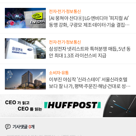
도권 갈린다
전자·전기·정보통신
[AI 뭉쳐야 산다⑧] LG·엔비디아 '피지컬 AI'
동맹 강화, 구광모 제조·데이터·기술 결집
해 종합 로보틱스 기업으로
전자·전기·정보통신
삼성전자 넷리스트와 특허분쟁 매듭, 5년 동
안 최대 1.3조 라이선스비 지급
소비자·유통
이부진 야심작 '신라스테이' 서울신라호텔
보다 잘 나가, 평택·주문진·해남·건대로 성
장판 더 넓힌다
기사댓글
0
개