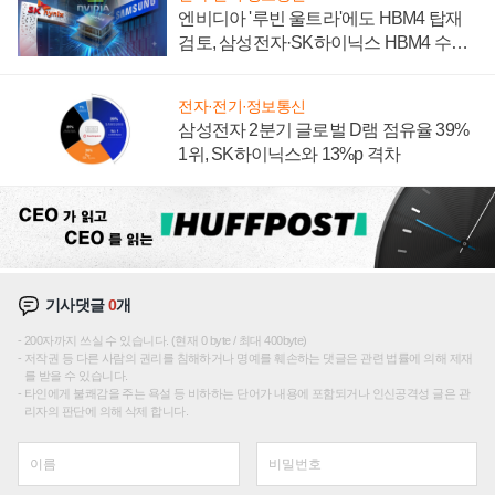
엔비디아 '루빈 울트라'에도 HBM4 탑재
검토, 삼성전자·SK하이닉스 HBM4 수율
에 주도권 갈린다
전자·전기·정보통신
삼성전자 2분기 글로벌 D램 점유율 39%
1위, SK하이닉스와 13%p 격차
기사댓글
0
개
200자까지 쓰실 수 있습니다. (현재 0 byte / 최대 400byte)
저작권 등 다른 사람의 권리를 침해하거나 명예를 훼손하는 댓글은 관련 법률에 의해 제재
를 받을 수 있습니다.
타인에게 불쾌감을 주는 욕설 등 비하하는 단어가 내용에 포함되거나 인신공격성 글은 관
리자의 판단에 의해 삭제 합니다.