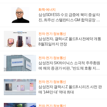
시간'
화학·에너지
삼성SDI ESS 수요 급증에 북미 증설 타
진, 최주선 스텔란티스·GM 합작공장 건
설 재추진하나
전자·전기·정보통신
삼성전자, 갤럭시Z 폴드8 사전예약 개통
8월31일까지 연장
전자·전기·정보통신
삼성전자 SK하이닉스 소극적 주주환원
에 해외 증권가 비판, "반도체 호황 지속
성 의문"
전자·전기·정보통신
삼성전자 갤럭시 Z 폴드8 시리즈 사전 판
매 '144만 대' 역대 최대
전자·전기·정보통신