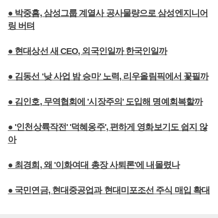
● 박중흠, 삼성그룹 계열사 공사물량으로 삼성엔지니어
링 버텨
● 현대상선 새 CEO, 외국인일까 한국인일까
● 김동선 '낮 사업 밤 승마' 노력, 리우올림픽에서 꽃필까
● 김인호, 무역협회에 '시장주의' 도입해 명예회복할까
● '인천상륙작전' '덕혜옹주', 편하게 영화보기도 쉽지 않
아
● 최경희, 왜 '이화여대 총장 사퇴론'에 내몰렸나
● 국민연금, 현대중공업과 현대미포조선 주식 매입 확대