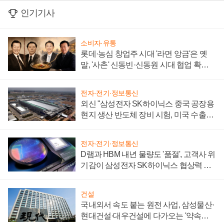
인기기사
소비자·유통
롯데·농심 창업주 시대 '라면 앙금'은 옛
말, '사촌' 신동빈·신동원 시대 협업 확대
일로
전자·전기·정보통신
외신 "삼성전자 SK하이닉스 중국 공장용
현지 생산 반도체 장비 시험, 미국 수출통
제 대비"
전자·전기·정보통신
D램과 HBM 내년 물량도 '품절', 고객사 위
기감이 삼성전자 SK하이닉스 협상력 더
키워
건설
국내외서 속도 붙는 원전 사업, 삼성물산·
현대건설·대우건설에 다가오는 '약속의