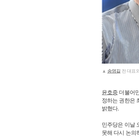
▲
송영길
전 대표와
윤호중
더불어민
정하는 권한은 
밝혔다.
민주당은 이날 
못해 다시 논의