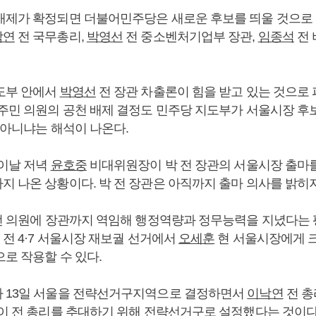
배제가 확정되면 더불어민주당은 새로운 후보를 띄울 것으로 
낙연
전 국무총리,
박영선
전 중소벤처기업부 장관,
임종석
전 
도부 안에서
박영선
전 장관 차출론이 힘을 받고 있는 것으로 
박주민 의원의 공천 배제 결정도 민주당 지도부가 서울시장 후보
 아니냐는 해석이 나온다.
 이날 저녁
윤호중
비대위원장이 박 전 장관의 서울시장 출마
지 나온 상황이다. 박 전 장관은 아직까지 출마 의사를 밝히
4선 의원에 장관까지 역임해 행정역량과 정무능력을 지녔다는 
 전 4·7 서울시장 재보궐 선거에서
오세훈
현 서울시장에게 
로 작용할 수 있다.
 13일 서울을 전략선거구지역으로 결정하면서
이낙연
전 총
 이 전 총리를 추대하기 위해 전략선거구로 설정했다는 것이다