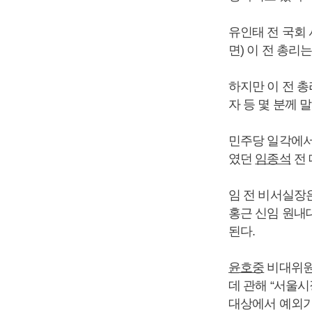
유인태 전 국회
면) 이 전 총리
하지만 이 전 
자 등 몇 분께
민주당 일각에서
였던
임종석
전 
임 전 비서실장은
홍근 신임 원내
된다.
윤호중
비대위원장
데 관해 “서울
대상에서 예외가