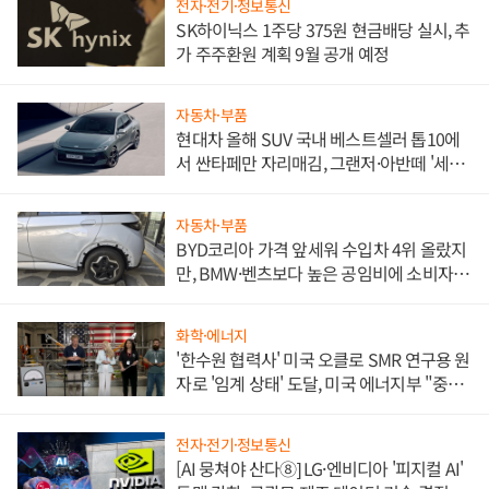
전자·전기·정보통신
SK하이닉스 1주당 375원 현금배당 실시, 추
가 주주환원 계획 9월 공개 예정
자동차·부품
현대차 올해 SUV 국내 베스트셀러 톱10에
서 싼타페만 자리매김, 그랜저·아반떼 '세단
쌍끌이'로 내수 방어
자동차·부품
BYD코리아 가격 앞세워 수입차 4위 올랐지
만, BMW·벤츠보다 높은 공임비에 소비자
불만 폭발
화학·에너지
'한수원 협력사' 미국 오클로 SMR 연구용 원
자로 '임계 상태' 도달, 미국 에너지부 "중요
한 이정표"
전자·전기·정보통신
[AI 뭉쳐야 산다⑧] LG·엔비디아 '피지컬 AI'