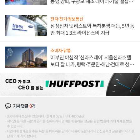
동맹 강화, 구광모 제조·데이터·기술 결집
해 종합 로보틱스 기업으로
전자·전기·정보통신
삼성전자 넷리스트와 특허분쟁 매듭, 5년 동
안 최대 1.3조 라이선스비 지급
소비자·유통
이부진 야심작 '신라스테이' 서울신라호텔
보다 잘 나가, 평택·주문진·해남·건대로 성
장판 더 넓힌다
기사댓글
0
개
200자까지 쓰실 수 있습니다. (현재 0 byte / 최대 400byte)
저작권 등 다른 사람의 권리를 침해하거나 명예를 훼손하는 댓글은 관련 법률에 의해 제재를 받을
수 있습니다.
타인에게 불쾌감을 주는 욕설 등 비하하는 단어가 내용에 포함되거나 인신공격성 글은 관리자의 판
단에 의해 삭제 합니다.