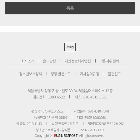
PC버전
회사소개
윤리강령
개인정보처리방침
이용자위원회
청소년보호정책
정정·반론보도
기사심의규정
불편신고
서울특별시 성동구 성수일로 39-34 서울숲더스페이스 12층
대표전화 : 1800-6522
팩스 : 070-4015-8658
편집국 : 070-4010-8512
사업본부 : 070-4010-7078
등록번호 : 서울 아 02897
제호 : 비즈니스포스트
등록일: 2013.11.13
발행·편집인 : 강석운
발행일자: 2013년 12월 2일
청소년보호책임자 : 강석운
ISSN : 2636-171X
Copyright ⓒ
B
USINESSPOST
. All rights reserved.