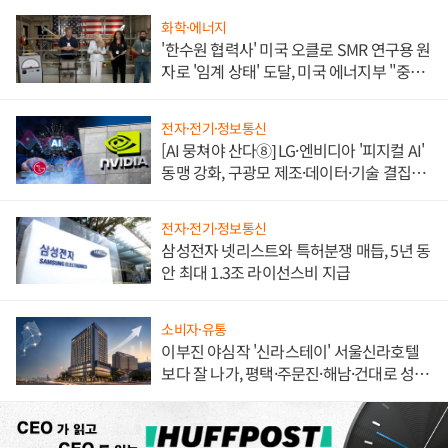
화학·에너지
'한수원 협력사' 미국 오클로 SMR 연구용 원
자로 '임계 상태' 도달, 미국 에너지부 "중요
한 이정표"
전자·전기·정보통신
[AI 뭉쳐야 산다⑧] LG·엔비디아 '피지컬 AI'
동맹 강화, 구광모 제조·데이터·기술 결집
해 종합 로보틱스 기업으로
전자·전기·정보통신
삼성전자 넷리스트와 특허분쟁 매듭, 5년 동
안 최대 1.3조 라이선스비 지급
소비자·유통
이부진 야심작 '신라스테이' 서울신라호텔
보다 잘 나가, 평택·주문진·해남·건대로 성
장판 더 넓힌다