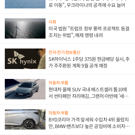
로 이동", 우크라이나의 공격에 수요 늘어
사회
미국 법원 "트럼프 정부 풍력 프로젝트 동결
조치는 위법", 해제 명령 내려
전자·전기·정보통신
SK하이닉스 1주당 375원 현금배당 실시, 추
가 주주환원 계획 9월 공개 예정
자동차·부품
현대차 올해 SUV 국내 베스트셀러 톱10에
서 싼타페만 자리매김, 그랜저·아반떼 '세단
쌍끌이'로 내수 방어
자동차·부품
BYD코리아 가격 앞세워 수입차 4위 올랐지
만, BMW·벤츠보다 높은 공임비에 소비자
불만 폭발