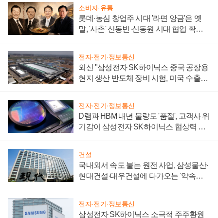
소비자·유통
롯데·농심 창업주 시대 '라면 앙금'은 옛
말, '사촌' 신동빈·신동원 시대 협업 확대
일로
전자·전기·정보통신
외신 "삼성전자 SK하이닉스 중국 공장용
현지 생산 반도체 장비 시험, 미국 수출통
제 대비"
전자·전기·정보통신
D램과 HBM 내년 물량도 '품절', 고객사 위
기감이 삼성전자 SK하이닉스 협상력 더
키워
건설
국내외서 속도 붙는 원전 사업, 삼성물산·
현대건설·대우건설에 다가오는 '약속의
시간'
전자·전기·정보통신
삼성전자 SK하이닉스 소극적 주주환원