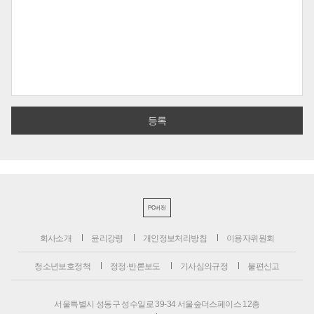
PC버전
회사소개
윤리강령
개인정보처리방침
이용자위원회
청소년보호정책
정정·반론보도
기사심의규정
불편신고
서울특별시 성동구 성수일로 39-34 서울숲더스페이스 12층