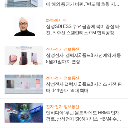
에 해외 증권가 비판, "반도체 호황 지속
성 의문"
화학·에너지
삼성SDI ESS 수요 급증에 북미 증설 타
진, 최주선 스텔란티스·GM 합작공장 건
설 재추진하나
전자·전기·정보통신
삼성전자, 갤럭시Z 폴드8 사전예약 개통
8월31일까지 연장
전자·전기·정보통신
삼성전자 갤럭시 Z 폴드8 시리즈 사전 판
매 '144만 대' 역대 최대
전자·전기·정보통신
엔비디아 '루빈 울트라'에도 HBM4 탑재
검토, 삼성전자·SK하이닉스 HBM4 수율
에 주도권 갈린다