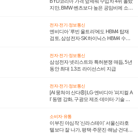
BYD코리아 가격 앞세워 수입차 4위 올랐
지만, BMW·벤츠보다 높은 공임비에 소비
자 불만 폭발
전자·전기·정보통신
엔비디아 '루빈 울트라'에도 HBM4 탑재
검토, 삼성전자·SK하이닉스 HBM4 수율
에 주도권 갈린다
전자·전기·정보통신
삼성전자 넷리스트와 특허분쟁 매듭, 5년
동안 최대 1.3조 라이선스비 지급
전자·전기·정보통신
[AI 뭉쳐야 산다⑧] LG·엔비디아 '피지컬 A
I' 동맹 강화, 구광모 제조·데이터·기술 결
집해 종합 로보틱스 기업으로
소비자·유통
이부진 야심작 '신라스테이' 서울신라호
텔보다 잘 나가, 평택·주문진·해남·건대로
성장판 더 넓힌다