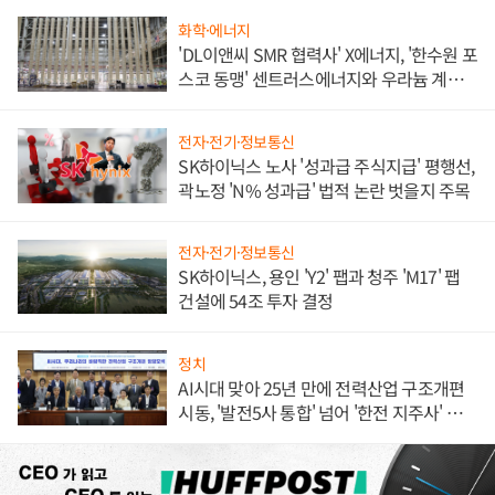
화학·에너지
'DL이앤씨 SMR 협력사' X에너지, '한수원 포
스코 동맹' 센트러스에너지와 우라늄 계약
체결
전자·전기·정보통신
SK하이닉스 노사 '성과급 주식지급' 평행선,
곽노정 'N% 성과급' 법적 논란 벗을지 주목
전자·전기·정보통신
SK하이닉스, 용인 'Y2' 팹과 청주 'M17' 팹
건설에 54조 투자 결정
정치
AI시대 맞아 25년 만에 전력산업 구조개편
시동, '발전5사 통합' 넘어 '한전 지주사' 재편
론도