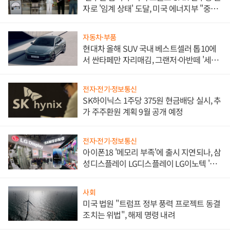
자로 '임계 상태' 도달, 미국 에너지부 "중요
한 이정표"
자동차·부품
현대차 올해 SUV 국내 베스트셀러 톱10에
서 싼타페만 자리매김, 그랜저·아반떼 '세단
쌍끌이'로 내수 방어
전자·전기·정보통신
SK하이닉스 1주당 375원 현금배당 실시, 추
가 주주환원 계획 9월 공개 예정
전자·전기·정보통신
아이폰18 '메모리 부족'에 출시 지연되나, 삼
성디스플레이 LG디스플레이 LG이노텍 '탈
애플' 수익 다각화 속도
사회
미국 법원 "트럼프 정부 풍력 프로젝트 동결
조치는 위법", 해제 명령 내려