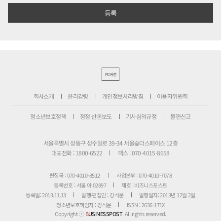
PC버전
회사소개
윤리강령
개인정보처리방침
이용자위원회
청소년보호정책
정정·반론보도
기사심의규정
불편신고
서울특별시 성동구 성수일로 39-34 서울숲더스페이스 12층
대표전화 : 1800-6522
팩스 : 070-4015-8658
편집국 : 070-4010-8512
사업본부 : 070-4010-7078
등록번호 : 서울 아 02897
제호 : 비즈니스포스트
등록일: 2013.11.13
발행·편집인 : 강석운
발행일자: 2013년 12월 2일
청소년보호책임자 : 강석운
ISSN : 2636-171X
Copyright ⓒ
B
USINESSPOST
. All rights reserved.