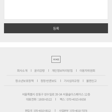
PC버전
회사소개
윤리강령
개인정보처리방침
이용자위원회
청소년보호정책
정정·반론보도
기사심의규정
불편신고
서울특별시 성동구 성수일로 39-34 서울숲더스페이스 12층
대표전화 : 1800-6522
팩스 : 070-4015-8658
편집국 : 070-4010-8512
사업본부 : 070-4010-7078