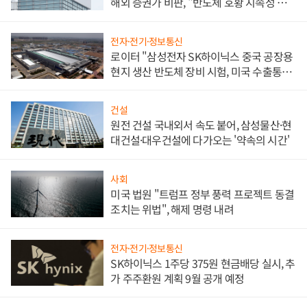
해외 증권가 비판, "반도체 호황 지속성 의
문"
전자·전기·정보통신
로이터 "삼성전자 SK하이닉스 중국 공장용
현지 생산 반도체 장비 시험, 미국 수출통제
대비"
건설
원전 건설 국내외서 속도 붙어, 삼성물산·현
대건설·대우건설에 다가오는 '약속의 시간'
사회
미국 법원 "트럼프 정부 풍력 프로젝트 동결
조치는 위법", 해제 명령 내려
전자·전기·정보통신
SK하이닉스 1주당 375원 현금배당 실시, 추
가 주주환원 계획 9월 공개 예정