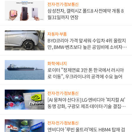
전자·전기·정보통신
삼성전자, 갤럭시Z 폴드8 사전예약 개통 8
월31일까지 연장
자동차·부품
BYD코리아 가격 앞세워 수입차 4위 올랐지
만, BMW·벤츠보다 높은 공임비에 소비자
불만 폭발
화학·에너지
로이터 "정제연료 3만 톤 한국에서 러시아
로 이동", 우크라이나의 공격에 수요 늘어
전자·전기·정보통신
[AI 뭉쳐야 산다⑧] LG·엔비디아 '피지컬 AI'
동맹 강화, 구광모 제조·데이터·기술 결집
해 종합 로보틱스 기업으로
전자·전기·정보통신
엔비디아 '루빈 울트라'에도 HBM4 탑재 검