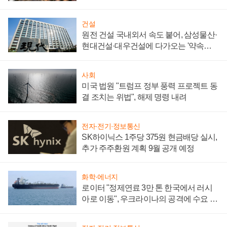
통제 대비"
건설
원전 건설 국내외서 속도 붙어, 삼성물산·
현대건설·대우건설에 다가오는 '약속의
시간'
사회
미국 법원 "트럼프 정부 풍력 프로젝트 동
결 조치는 위법", 해제 명령 내려
전자·전기·정보통신
SK하이닉스 1주당 375원 현금배당 실시,
추가 주주환원 계획 9월 공개 예정
화학·에너지
로이터 "정제연료 3만 톤 한국에서 러시
아로 이동", 우크라이나의 공격에 수요 늘
어