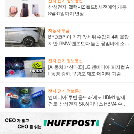
전자·전기·정보통신
삼성전자, 갤럭시Z 폴드8 사전예약 개통
8월31일까지 연장
자동차·부품
BYD코리아 가격 앞세워 수입차 4위 올랐
지만, BMW·벤츠보다 높은 공임비에 소비
자 불만 폭발
전자·전기·정보통신
[AI 뭉쳐야 산다⑧] LG·엔비디아 '피지컬 A
I' 동맹 강화, 구광모 제조·데이터·기술 결
집해 종합 로보틱스 기업으로
전자·전기·정보통신
엔비디아 '루빈 울트라'에도 HBM4 탑재
검토, 삼성전자·SK하이닉스 HBM4 수율
에 주도권 갈린다