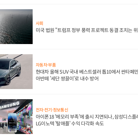
사회
미국 법원 "트럼프 정부 풍력 프로젝트 동결 조치는 위
자동차·부품
현대차 올해 SUV 국내 베스트셀러 톱10에서 싼타페만
아반떼 '세단 쌍끌이'로 내수 방어
전자·전기·정보통신
아이폰18 '메모리 부족'에 출시 지연되나, 삼성디스
LG이노텍 '탈애플' 수익 다각화 속도