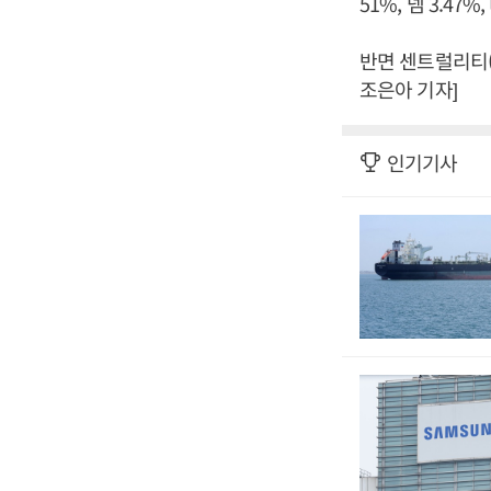
51%, 넴 3.47%
반면 센트럴리티(-
조은아 기자]
인기기사