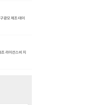
화, 구광모 제조·데이
.3조 라이선스비 지