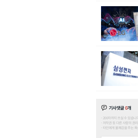
기사댓글
0
개
200자까지 쓰실 수 있습니다. (
저작권 등 다른 사람의 권리
타인에게 불쾌감을 주는 욕설