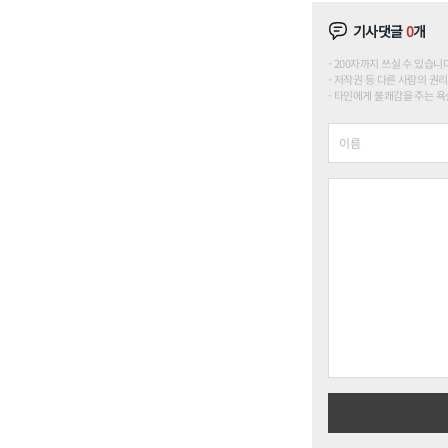
기사댓글
0
개
200자까지 쓰실 수 있습니다. (
저작권 등 다른 사람의 권리
타인에게 불쾌감을 주는 욕설