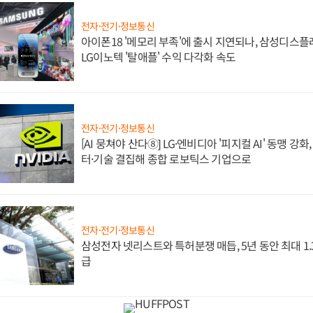
전자·전기·정보통신
아이폰18 '메모리 부족'에 출시 지연되나, 삼성디스
LG이노텍 '탈애플' 수익 다각화 속도
전자·전기·정보통신
[AI 뭉쳐야 산다⑧] LG·엔비디아 '피지컬 AI' 동맹 강
터·기술 결집해 종합 로보틱스 기업으로
전자·전기·정보통신
삼성전자 넷리스트와 특허분쟁 매듭, 5년 동안 최대 1
급