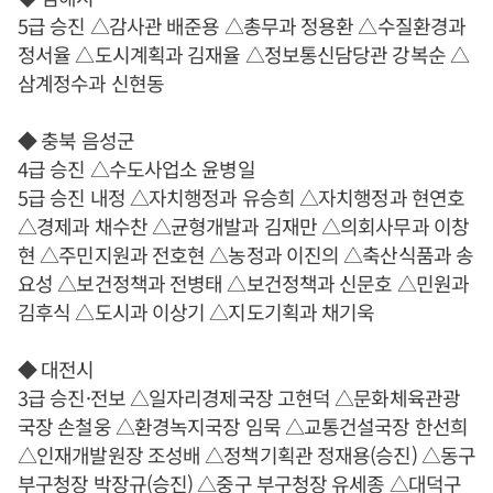
5급 승진 △감사관 배준용 △총무과 정용환 △수질환경과
정서율 △도시계획과 김재율 △정보통신담당관 강복순 △
삼계정수과 신현동
◆ 충북 음성군
4급 승진 △수도사업소 윤병일
5급 승진 내정 △자치행정과 유승희 △자치행정과 현연호
△경제과 채수찬 △균형개발과 김재만 △의회사무과 이창
현 △주민지원과 전호현 △농정과 이진의 △축산식품과 송
요성 △보건정책과 전병태 △보건정책과 신문호 △민원과
김후식 △도시과 이상기 △지도기획과 채기욱
◆ 대전시
3급 승진·전보 △일자리경제국장 고현덕 △문화체육관광
국장 손철웅 △환경녹지국장 임묵 △교통건설국장 한선희
△인재개발원장 조성배 △정책기획관 정재용(승진) △동구
부구청장 박장규(승진) △중구 부구청장 유세종 △대덕구