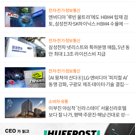
전자·전기·정보통신
엔비디아 '루빈 울트라'에도 HBM4 탑재 검
토, 삼성전자·SK하이닉스 HBM4 수율에 주
도권 갈린다
전자·전기·정보통신
삼성전자 넷리스트와 특허분쟁 매듭, 5년 동
안 최대 1.3조 라이선스비 지급
전자·전기·정보통신
[AI 뭉쳐야 산다⑧] LG·엔비디아 '피지컬 AI'
동맹 강화, 구광모 제조·데이터·기술 결집
해 종합 로보틱스 기업으로
소비자·유통
이부진 야심작 '신라스테이' 서울신라호텔
보다 잘 나가, 평택·주문진·해남·건대로 성
장판 더 넓힌다