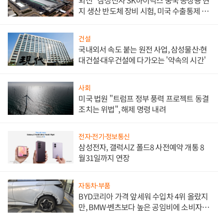
외신 "삼성전자 SK하이닉스 중국 공장용 현
지 생산 반도체 장비 시험, 미국 수출통제 대
비"
건설
국내외서 속도 붙는 원전 사업, 삼성물산·현
대건설·대우건설에 다가오는 '약속의 시간'
사회
미국 법원 "트럼프 정부 풍력 프로젝트 동결
조치는 위법", 해제 명령 내려
전자·전기·정보통신
삼성전자, 갤럭시Z 폴드8 사전예약 개통 8
월31일까지 연장
자동차·부품
BYD코리아 가격 앞세워 수입차 4위 올랐지
만, BMW·벤츠보다 높은 공임비에 소비자
불만 폭발