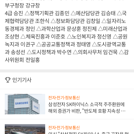
부구청장 강규창
4급 승진 △정책기획관 김종민 △예산담당관 김승태 △국
제협력담당관 조한식 △정보화담당관 김창일 △일자리노
동경제과 정인 △과학산업과 문상훈 정진제 △미래산업과
조상현 △체육진흥과 이준호 △노인복지과 정신영 △공원
녹지과 이권구 △공공교통정책과 정태영 △도시광역교통
과 송성선 △도시정책과 박수연 △의회사무처 임건묵 △감
사위원회 전일홍
인기기사
전자·전기·정보통신
삼성전자 SK하이닉스 소극적 주주환원에
해외 증권가 비판, "반도체 호황 지속성 의
문"
전자·전기·정보통신