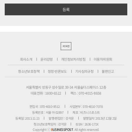
PC버전
회사소개
윤리강령
개인정보처리방침
이용자위원회
청소년보호정책
정정·반론보도
기사심의규정
불편신고
서울특별시 성동구 성수일로 39-34 서울숲더스페이스 12층
대표전화 : 1800-6522
팩스 : 070-4015-8658
편집국 : 070-4010-8512
사업본부 : 070-4010-7078
등록번호 : 서울 아 02897
제호 : 비즈니스포스트
등록일: 2013.11.13
발행·편집인 : 강석운
발행일자: 2013년 12월 2일
청소년보호책임자 : 강석운
ISSN : 2636-171X
Copyright ⓒ
B
USINESSPOST
. All rights reserved.