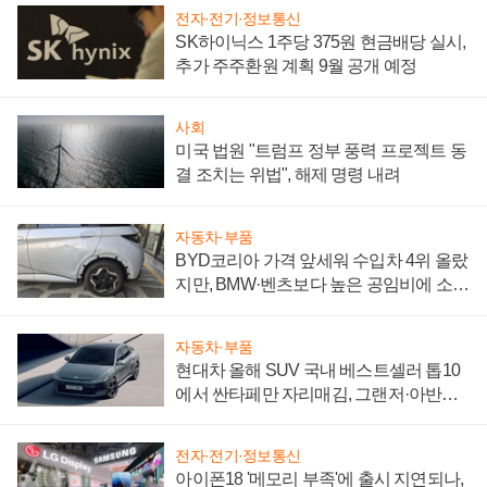
전자·전기·정보통신
SK하이닉스 1주당 375원 현금배당 실시,
추가 주주환원 계획 9월 공개 예정
사회
미국 법원 "트럼프 정부 풍력 프로젝트 동
결 조치는 위법", 해제 명령 내려
자동차·부품
BYD코리아 가격 앞세워 수입차 4위 올랐
지만, BMW·벤츠보다 높은 공임비에 소비
자 불만 폭발
자동차·부품
현대차 올해 SUV 국내 베스트셀러 톱10
에서 싼타페만 자리매김, 그랜저·아반떼
'세단 쌍끌이'로 내수 방어
전자·전기·정보통신
아이폰18 '메모리 부족'에 출시 지연되나,