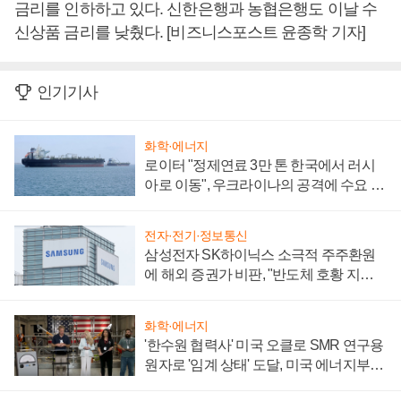
금리를 인하하고 있다. 신한은행과 농협은행도 이날 수
신상품 금리를 낮췄다. [비즈니스포스트 윤종학 기자]
인기기사
화학·에너지
로이터 "정제연료 3만 톤 한국에서 러시
아로 이동", 우크라이나의 공격에 수요 늘
어
전자·전기·정보통신
삼성전자 SK하이닉스 소극적 주주환원
에 해외 증권가 비판, "반도체 호황 지속
성 의문"
화학·에너지
'한수원 협력사' 미국 오클로 SMR 연구용
원자로 '임계 상태' 도달, 미국 에너지부
"중요한 이정표"