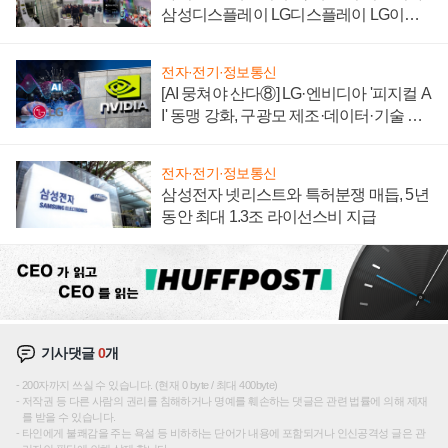
삼성디스플레이 LG디스플레이 LG이노
텍 '탈애플' 수익 다각화 속도
전자·전기·정보통신
[AI 뭉쳐야 산다⑧] LG·엔비디아 '피지컬 A
I' 동맹 강화, 구광모 제조·데이터·기술 결
집해 종합 로보틱스 기업으로
전자·전기·정보통신
삼성전자 넷리스트와 특허분쟁 매듭, 5년
동안 최대 1.3조 라이선스비 지급
기사댓글
0
개
200자까지 쓰실 수 있습니다. (현재 0 byte / 최대 400byte)
저작권 등 다른 사람의 권리를 침해하거나 명예를 훼손하는 댓글은 관련 법률에 의해 제재
를 받을 수 있습니다.
타인에게 불쾌감을 주는 욕설 등 비하하는 단어가 내용에 포함되거나 인신공격성 글은 관