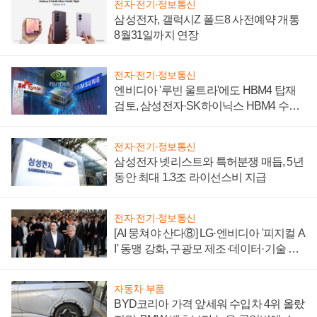
전자·전기·정보통신
삼성전자, 갤럭시Z 폴드8 사전예약 개통
8월31일까지 연장
전자·전기·정보통신
엔비디아 '루빈 울트라'에도 HBM4 탑재
검토, 삼성전자·SK하이닉스 HBM4 수율
에 주도권 갈린다
전자·전기·정보통신
삼성전자 넷리스트와 특허분쟁 매듭, 5년
동안 최대 1.3조 라이선스비 지급
전자·전기·정보통신
[AI 뭉쳐야 산다⑧] LG·엔비디아 '피지컬 A
I' 동맹 강화, 구광모 제조·데이터·기술 결
집해 종합 로보틱스 기업으로
자동차·부품
BYD코리아 가격 앞세워 수입차 4위 올랐