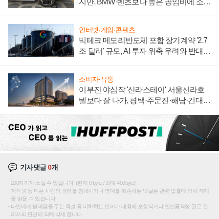
지만, BMW·벤츠보다 높은 공임비에 소비
자 불만 폭발
인터넷·게임·콘텐츠
빅테크 메모리반도체 포함 장기계약 '2.7
조 달러' 규모, AI 투자 위축 우려와 반대
신호
소비자·유통
이부진 야심작 '신라스테이' 서울신라호
텔보다 잘 나가, 평택·주문진·해남·건대로
성장판 더 넓힌다
기사댓글
0
개
200자까지 쓰실 수 있습니다. (현재 0 byte / 최대 400byte)
저작권 등 다른 사람의 권리를 침해하거나 명예를 훼손하는 댓글은 관련 법률에 의해 제재
를 받을 수 있습니다.
타인에게 불쾌감을 주는 욕설 등 비하하는 단어가 내용에 포함되거나 인신공격성 글은 관
리자의 판단에 의해 삭제 합니다.