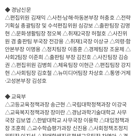
◆ 경남신문
△편집위원 김재익 △사천·남해·하동본부장 허충호 △전략
기획실 총괄팀장 및 수석편집위원 심강보 △출판팀장 김명
현 △문화생활팀장 정오복 △취재2국장 허철호 △사진위
원 겸 출판팀 부국장 전강용 △취재1국장 이상규 △의령·함
안본부장 이명용 △정치팀장 이종훈 △경제팀장 조윤제 △
사회2팀장 이준희 △출판팀 부장 김진호 △사진팀장 김승
권 △편집위원 김병희 △체육팀장 이현근 △편집팀장 강지
현 △사회팀장 김호철 △뉴미디어팀장 차상호 △통영·거제
·고성본부장 김성호
◆ 교육부
△고등교육정책과장 송근현 △국립대학정책과장 이강국
△교육복지정책과장 장미란 △경남과학기술대학교 사무
국장 김보엽 △한밭대학교 사무국장 이용학 △대입정책과
장 조훈희 △교수학습평가과장 신진용 △사회정책조정지
원팀장 이지선 △장애학생진로평생교육팀장 차영아 △경