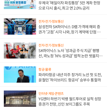
우체국 '매일이자 파킹통장' 5만 계좌 한정
으로 다시 출시, 최고 연 2.0% 금리
전자·전기·정보통신
삼성전자 SK하이닉스 D램 가격에 해외 증
권가 '고점' 시각 나와, 장기 계약에 단점 부
각
전자·전기·정보통신
SK하이닉스 노사 '성과급 주식 지급' 평행
선, 곽노정 'N% 성과급' 법적 논란 벗을지 주
목
항공·물류
파라타항공 내년 미주 장거리 노선 첫 도전,
윤철민 '하이브리드 항공사' 승부수 통할까
인터넷·게임·콘텐츠
YG엔터 하반기 빅뱅 월드투어로 실적 성장
증권가 전망, 신인 보이그룹도 주목