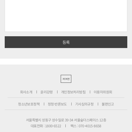
PC버전
회사소개
윤리강령
개인정보처리방침
이용자위원회
청소년보호정책
정정·반론보도
기사심의규정
불편신고
서울특별시 성동구 성수일로 39-34 서울숲더스페이스 12층
대표전화 : 1800-6522
팩스 : 070-4015-8658