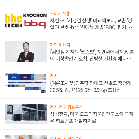
소비자·유통
치킨3사 '가맹점 상생' 비교해보니, 교촌 '영
업권 보호'·bhc '신메뉴 개발'·BBQ '원가 부
담'
화학·에너지
[김민정 기자의 '코스뽀'] 지엔씨에너지 AI 붐
에 비상발전기 호황, 안병철 친환경 에너지
발전전문기업 향한다
정치
[여론조사꽃] 민주당 당대표 선호도 정청래
30.5%·김민석 29.6%, 0.9%p 초접전
전자·전기·정보통신
삼성전자, 미국 오크리지국립연구소와 극저
온 히트펌프 개발하기로
전자·전기·정보통신