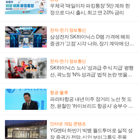
우체국 '매일이자 파킹통장' 5만 계좌 한
정으로 다시 출시, 최고 연 2.0% 금리
전자·전기·정보통신
삼성전자 SK하이닉스 D램 가격에 해외
증권가 '고점' 시각 나와, 장기 계약에 단점
부각
전자·전기·정보통신
SK하이닉스 노사 '성과급 주식 지급' 평행
선, 곽노정 'N% 성과급' 법적 논란 벗을지
주목
항공·물류
파라타항공 내년 미주 장거리 노선 첫 도
전, 윤철민 '하이브리드 항공사' 승부수 통
할까
인터넷·게임·콘텐츠
YG엔터 하반기 빅뱅 월드투어로 실적 성
장 증권가 전망, 신인 보이그룹도 주목