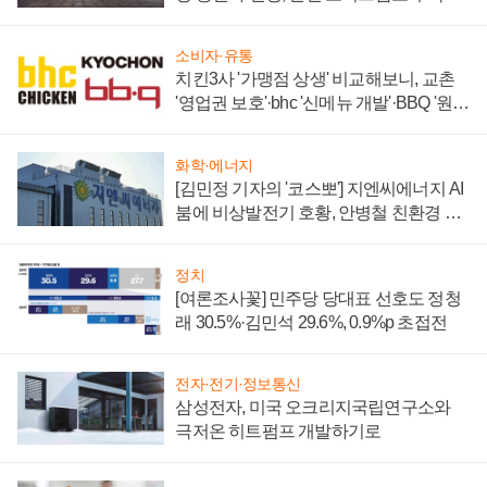
소비자·유통
치킨3사 '가맹점 상생' 비교해보니, 교촌
'영업권 보호'·bhc '신메뉴 개발'·BBQ '원가
부담'
화학·에너지
[김민정 기자의 '코스뽀'] 지엔씨에너지 AI
붐에 비상발전기 호황, 안병철 친환경 에
너지 발전전문기업 향한다
정치
[여론조사꽃] 민주당 당대표 선호도 정청
래 30.5%·김민석 29.6%, 0.9%p 초접전
전자·전기·정보통신
삼성전자, 미국 오크리지국립연구소와
극저온 히트펌프 개발하기로