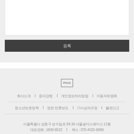
PC버전
회사소개
윤리강령
개인정보처리방침
이용자위원회
청소년보호정책
정정·반론보도
기사심의규정
불편신고
서울특별시 성동구 성수일로 39-34 서울숲더스페이스 12층
대표전화 : 1800-6522
팩스 : 070-4015-8658