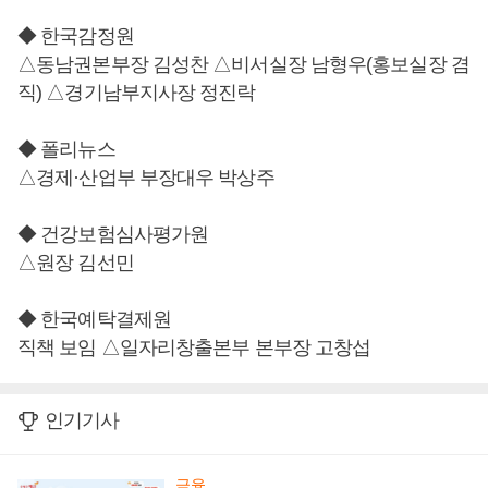
◆ 한국감정원
△동남권본부장 김성찬 △비서실장 남형우(홍보실장 겸
직) △경기남부지사장 정진락
◆ 폴리뉴스
△경제·산업부 부장대우 박상주
◆ 건강보험심사평가원
△원장 김선민
◆ 한국예탁결제원
직책 보임 △일자리창출본부 본부장 고창섭
인기기사
금융