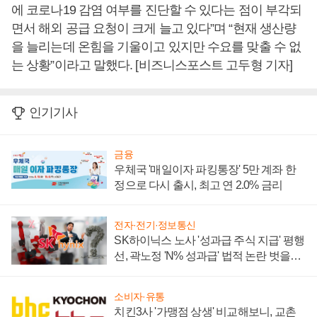
에 코로나19 감염 여부를 진단할 수 있다는 점이 부각되
면서 해외 공급 요청이 크게 늘고 있다”며 “현재 생산량
을 늘리는데 온힘을 기울이고 있지만 수요를 맞출 수 없
는 상황”이라고 말했다. [비즈니스포스트 고두형 기자]
인기기사
금융
우체국 '매일이자 파킹통장' 5만 계좌 한
정으로 다시 출시, 최고 연 2.0% 금리
전자·전기·정보통신
SK하이닉스 노사 '성과급 주식 지급' 평행
선, 곽노정 'N% 성과급' 법적 논란 벗을지
주목
소비자·유통
치킨3사 '가맹점 상생' 비교해보니, 교촌