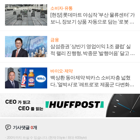
소비자·유통
[현장] 롯데마트 야심작 '부산 물류센터' 가
보니, 장보기 상품 자동으로 담는 '로봇 40
0대' 장관
금융
삼섬증권 '상반기 영업이익 1조 클럽' 실
적 랠리 진행형, 박종문 '발행어음' 달고 연
임 향하나
바이오·제약
백상환 동아제약 박카스 소비자층 넓혔
다, '얼박사'로 '레트로'로 제품군 다변화
주효
기사댓글
0
개
200자까지 쓰실 수 있습니다. (현재 0 byte / 최대 400byte)