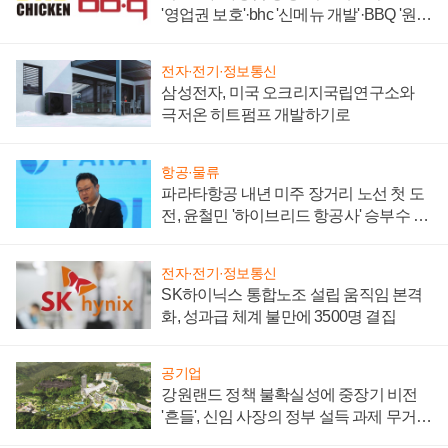
'영업권 보호'·bhc '신메뉴 개발'·BBQ '원가
부담'
전자·전기·정보통신
삼성전자, 미국 오크리지국립연구소와
극저온 히트펌프 개발하기로
항공·물류
파라타항공 내년 미주 장거리 노선 첫 도
전, 윤철민 '하이브리드 항공사' 승부수 통
할까
전자·전기·정보통신
SK하이닉스 통합노조 설립 움직임 본격
화, 성과급 체계 불만에 3500명 결집
공기업
강원랜드 정책 불확실성에 중장기 비전
'흔들', 신임 사장의 정부 설득 과제 무거워
져