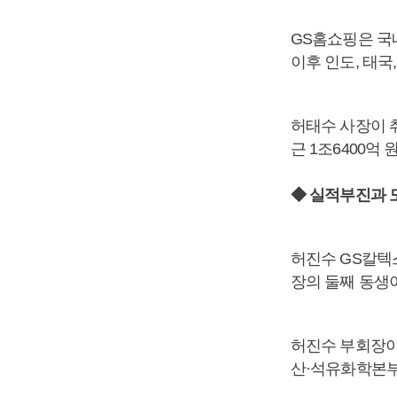
GS홈쇼핑은 국내
이후 인도, 태국
허태수 사장이 
근 1조6400억 
◆ 실적부진과 
허진수 GS칼텍스
장의 둘째 동생
허진수 부회장이 
산·석유화학본부