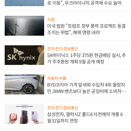
로 이동", 우크라이나의 공격에 수요 늘어
사회
미국 법원 "트럼프 정부 풍력 프로젝트 동결
조치는 위법", 해제 명령 내려
전자·전기·정보통신
SK하이닉스 1주당 375원 현금배당 실시, 추
가 주주환원 계획 9월 공개 예정
자동차·부품
BYD코리아 가격 앞세워 수입차 4위 올랐지
만, BMW·벤츠보다 높은 공임비에 소비자
불만 폭발
전자·전기·정보통신
삼성전자, 갤럭시Z 폴드8 사전예약 개통 8
월31일까지 연장