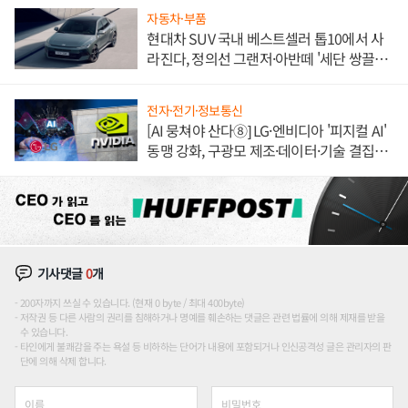
자동차·부품
현대차 SUV 국내 베스트셀러 톱10에서 사
라진다, 정의선 그랜저·아반떼 '세단 쌍끌
이'로 내수 방어
전자·전기·정보통신
[AI 뭉쳐야 산다⑧] LG·엔비디아 '피지컬 AI'
동맹 강화, 구광모 제조·데이터·기술 결집
해 종합 로보틱스 기업으로
기사댓글
0
개
200자까지 쓰실 수 있습니다. (현재 0 byte / 최대 400byte)
저작권 등 다른 사람의 권리를 침해하거나 명예를 훼손하는 댓글은 관련 법률에 의해 제재를 받을
수 있습니다.
타인에게 불쾌감을 주는 욕설 등 비하하는 단어가 내용에 포함되거나 인신공격성 글은 관리자의 판
단에 의해 삭제 합니다.