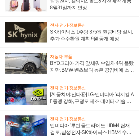
삼성전자, 갤럭시Z 폴드8 사전예약 개통
8월31일까지 연장
전자·전기·정보통신
SK하이닉스 1주당 375원 현금배당 실시,
추가 주주환원 계획 9월 공개 예정
자동차·부품
BYD코리아 가격 앞세워 수입차 4위 올랐
지만, BMW·벤츠보다 높은 공임비에 소비
자 불만 폭발
전자·전기·정보통신
[AI 뭉쳐야 산다⑧] LG·엔비디아 '피지컬 A
I' 동맹 강화, 구광모 제조·데이터·기술 결
집해 종합 로보틱스 기업으로
전자·전기·정보통신
엔비디아 '루빈 울트라'에도 HBM4 탑재
검토, 삼성전자·SK하이닉스 HBM4 수율