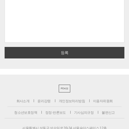
PC버전
회사소개
윤리강령
개인정보처리방침
이용자위원회
청소년보호정책
정정·반론보도
기사심의규정
불편신고
서울특별시 성동구 성수일로 39-34 서울숲더스페이스 12층