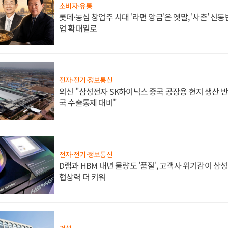
소비자·유통
롯데·농심 창업주 시대 '라면 앙금'은 옛말, '사촌' 신
업 확대일로
전자·전기·정보통신
외신 "삼성전자 SK하이닉스 중국 공장용 현지 생산 반
국 수출통제 대비"
전자·전기·정보통신
D램과 HBM 내년 물량도 '품절', 고객사 위기감이 삼
협상력 더 키워