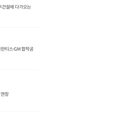
대우건설에 다가오는
스텔란티스·GM 합작공
지 연장