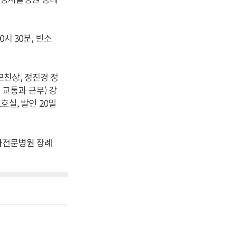
시 30분, 빈소
친상, 정진경 정
교통과 근무) 강
호실, 발인 20일
하나전문병원 장례