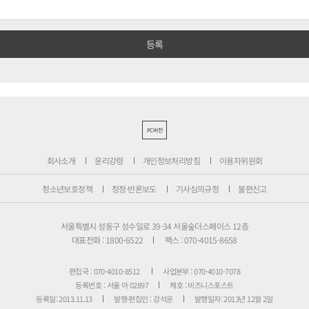
PC버전
회사소개
윤리강령
개인정보처리방침
이용자위원회
청소년보호정책
정정·반론보도
기사심의규정
불편신고
서울특별시 성동구 성수일로 39-34 서울숲더스페이스 12층
대표전화 : 1800-6522
팩스 : 070-4015-8658
편집국 : 070-4010-8512
사업본부 : 070-4010-7078
등록번호 : 서울 아 02897
제호 : 비즈니스포스트
등록일: 2013.11.13
발행·편집인 : 강석운
발행일자: 2013년 12월 2일