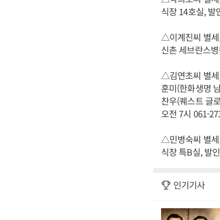
식장 14호실, 발인 
△이계진씨 별세, 
신촌 세브란스병원 
△김연초씨 별세,
훈미(한화생명 남
찬우(퀘스트 글로벌
오전 7시 061-273
△민병숙씨 별세,
식장 특B실, 발인 2
인기기사