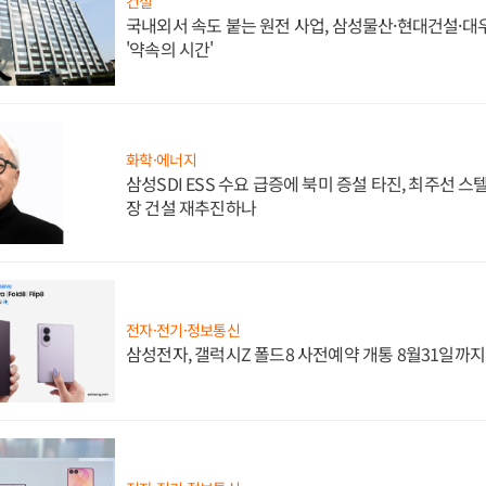
건설
국내외서 속도 붙는 원전 사업, 삼성물산·현대건설·
'약속의 시간'
화학·에너지
삼성SDI ESS 수요 급증에 북미 증설 타진, 최주선 
장 건설 재추진하나
전자·전기·정보통신
삼성전자, 갤럭시Z 폴드8 사전예약 개통 8월31일까