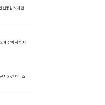
동빈·신동원 시대 협
도체 장비 시험, 미
성전자 SK하이닉스