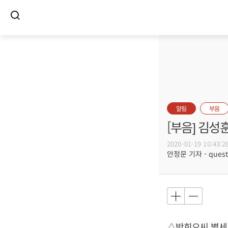
알림
부음
[부음] 김성
2020-01-19 10:43:2
안정문 기자 - questi
△박희오씨 별세,