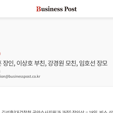
훈 장인, 이상호 부친, 강경원 모친, 임호선 장모
8
on@businesspost.co.kr
 김성훈(대검찰청 공안수사지원과 과장) 장인상 = 18일, 빈소