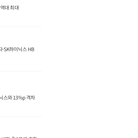
' 역대 최대
자·SK하이닉스 HB
닉스와 13%p 격차