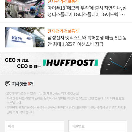
전자·전기·정보통신
아이폰18 '메모리 부족'에 출시 지연되나, 삼
성디스플레이 LG디스플레이 LG이노텍 '탈
애플' 수익 다각화 속도
전자·전기·정보통신
삼성전자 넷리스트와 특허분쟁 매듭, 5년 동
안 최대 1.3조 라이선스비 지급
기사댓글
0
개
200자까지 쓰실 수 있습니다. (현재 0 byte / 최대 400byte)
저작권 등 다른 사람의 권리를 침해하거나 명예를 훼손하는 댓글은 관련 법률에 의해 제재를 받을
수 있습니다.
타인에게 불쾌감을 주는 욕설 등 비하하는 단어가 내용에 포함되거나 인신공격성 글은 관리자의 판
단에 의해 삭제 합니다.