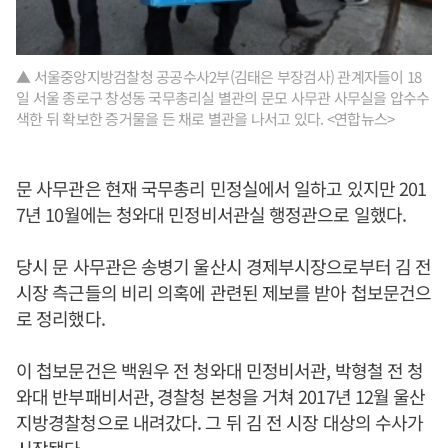
▲ 서울중앙지방검찰청 공공수사2부(김태은 부장검사) 관계자들이 18
일 서울 종로구 창성동 국무총리실 별관의 문모 사무관 사무실을 압수수
색한 뒤 확보한 증거물을 든 채로 별관을 나서고 있다. <연합뉴스>
문 사무관은 현재 국무총리 민정실에서 일하고 있지만 201
7년 10월에는 청와대 민정비서관실 행정관으로 일했다.
당시 문 사무관은 송병기 울산시 경제부시장으로부터 김 전
시장 측근들의 비리 의혹에 관련된 제보를 받아 첩보문건으
로 정리했다.
이 첩보문건은 백원우 전 청와대 민정비서관, 박형철 전 청
와대 반부패비서관, 경찰청 본청을 거쳐 2017년 12월 울산
지방경찰청으로 내려갔다. 그 뒤 김 전 시장 대상의 수사가