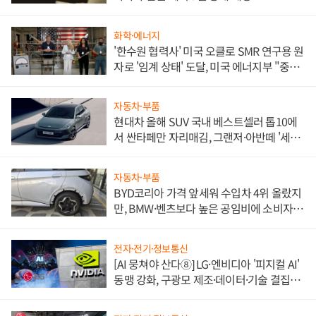
화학·에너지
'한수원 협력사' 미국 오클로 SMR 연구용 원
자로 '임계 상태' 도달, 미국 에너지부 "중요
한 이정표"
자동차·부품
현대차 올해 SUV 국내 베스트셀러 톱10에
서 싼타페만 자리매김, 그랜저·아반떼 '세단
쌍끌이'로 내수 방어
자동차·부품
BYD코리아 가격 앞세워 수입차 4위 올랐지
만, BMW·벤츠보다 높은 공임비에 소비자
불만 폭발
전자·전기·정보통신
[AI 뭉쳐야 산다⑧] LG·엔비디아 '피지컬 AI'
동맹 강화, 구광모 제조·데이터·기술 결집
해 종합 로보틱스 기업으로