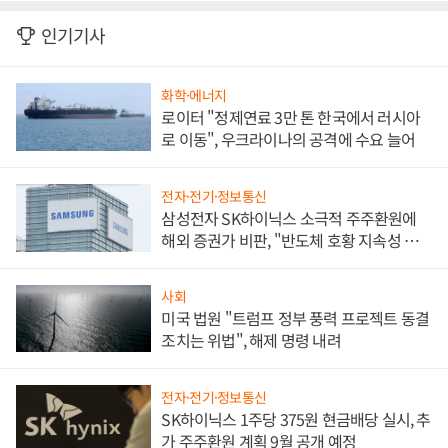
인기기사
화학·에너지
로이터 "정제연료 3만 톤 한국에서 러시아
로 이동", 우크라이나의 공격에 수요 늘어
전자·전기·정보통신
삼성전자 SK하이닉스 소극적 주주환원에
해외 증권가 비판, "반도체 호황 지속성 의
문"
사회
미국 법원 "트럼프 정부 풍력 프로젝트 동결
조치는 위법", 해제 명령 내려
전자·전기·정보통신
SK하이닉스 1주당 375원 현금배당 실시, 추
가 주주환원 계획 9월 공개 예정