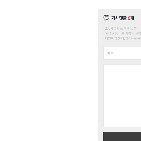
기사댓글
0
개
200자까지 쓰실 수 있습니다. (
저작권 등 다른 사람의 권리
타인에게 불쾌감을 주는 욕설