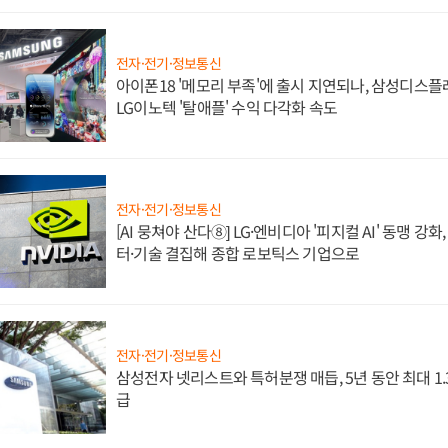
전자·전기·정보통신
아이폰18 '메모리 부족'에 출시 지연되나, 삼성디스
LG이노텍 '탈애플' 수익 다각화 속도
전자·전기·정보통신
[AI 뭉쳐야 산다⑧] LG·엔비디아 '피지컬 AI' 동맹 강
터·기술 결집해 종합 로보틱스 기업으로
전자·전기·정보통신
삼성전자 넷리스트와 특허분쟁 매듭, 5년 동안 최대 1
급