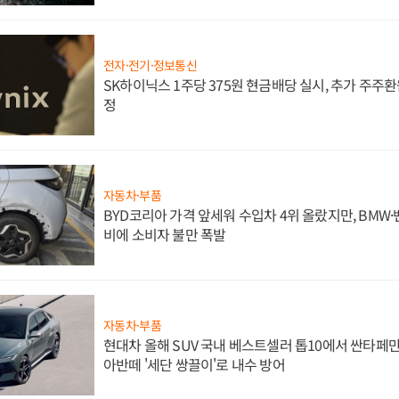
전자·전기·정보통신
SK하이닉스 1주당 375원 현금배당 실시, 추가 주주환
정
자동차·부품
BYD코리아 가격 앞세워 수입차 4위 올랐지만, BMW
비에 소비자 불만 폭발
자동차·부품
현대차 올해 SUV 국내 베스트셀러 톱10에서 싼타페만
아반떼 '세단 쌍끌이'로 내수 방어