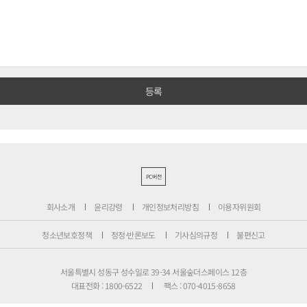
PC버전
회사소개
윤리강령
개인정보처리방침
이용자위원회
청소년보호정책
정정·반론보도
기사심의규정
불편신고
서울특별시 성동구 성수일로 39-34 서울숲더스페이스 12층
대표전화 : 1800-6522
팩스 : 070-4015-8658