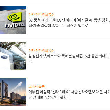
전자·전기·정보통신
[AI 뭉쳐야 산다⑧] LG·엔비디아 '피지컬 AI' 동맹 강
터·기술 결집해 종합 로보틱스 기업으로
전자·전기·정보통신
삼성전자 넷리스트와 특허분쟁 매듭, 5년 동안 최대 1
급
소비자·유통
이부진 야심작 '신라스테이' 서울신라호텔보다 잘 나가
남·건대로 성장판 더 넓힌다