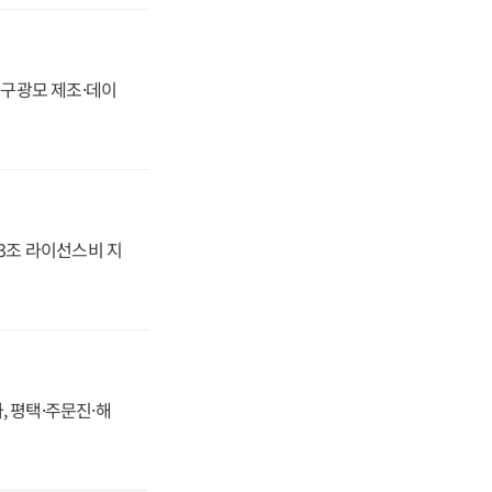
화, 구광모 제조·데이
.3조 라이선스비 지
, 평택·주문진·해