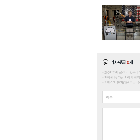
기사댓글
0
개
200자까지 쓰실 수 있습니다. (
저작권 등 다른 사람의 권리
타인에게 불쾌감을 주는 욕설