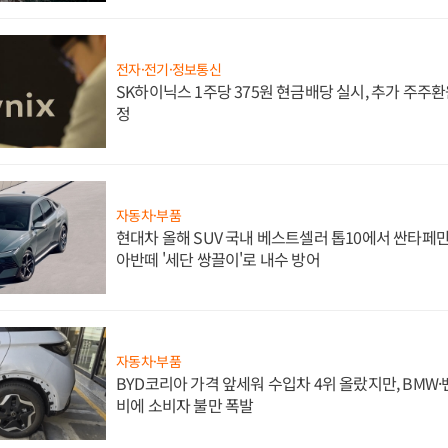
전자·전기·정보통신
SK하이닉스 1주당 375원 현금배당 실시, 추가 주주환
정
자동차·부품
현대차 올해 SUV 국내 베스트셀러 톱10에서 싼타페만
아반떼 '세단 쌍끌이'로 내수 방어
자동차·부품
BYD코리아 가격 앞세워 수입차 4위 올랐지만, BMW
비에 소비자 불만 폭발