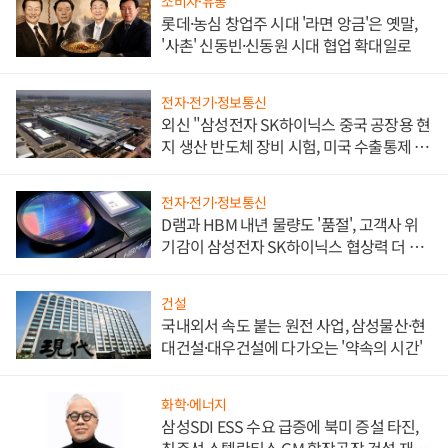
소비자·유통
롯데·농심 창업주 시대 '라면 앙금'은 옛말,
'사촌' 신동빈·신동원 시대 협업 확대일로
전자·전기·정보통신
외신 "삼성전자 SK하이닉스 중국 공장용 현
지 생산 반도체 장비 시험, 미국 수출통제 대
비"
전자·전기·정보통신
D램과 HBM 내년 물량도 '품절', 고객사 위
기감이 삼성전자 SK하이닉스 협상력 더 키
워
건설
국내외서 속도 붙는 원전 사업, 삼성물산·현
대건설·대우건설에 다가오는 '약속의 시간'
화학·에너지
삼성SDI ESS 수요 급증에 북미 증설 타진,
최주선 스텔란티스·GM 합작공장 건설 재추