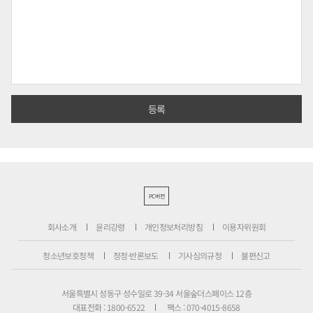
PC버전
회사소개
윤리강령
개인정보처리방침
이용자위원회
청소년보호정책
정정·반론보도
기사심의규정
불편신고
서울특별시 성동구 성수일로 39-34 서울숲더스페이스 12층
대표전화 : 1800-6522
팩스 : 070-4015-8658