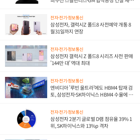
진하나
전자·전기·정보통신
삼성전자, 갤럭시Z 폴드8 사전예약 개통 8
월31일까지 연장
전자·전기·정보통신
삼성전자 갤럭시 Z 폴드8 시리즈 사전 판매
'144만 대' 역대 최대
전자·전기·정보통신
엔비디아 '루빈 울트라'에도 HBM4 탑재 검
토, 삼성전자·SK하이닉스 HBM4 수율에 주
도권 갈린다
전자·전기·정보통신
삼성전자 2분기 글로벌 D램 점유율 39% 1
위, SK하이닉스와 13%p 격차