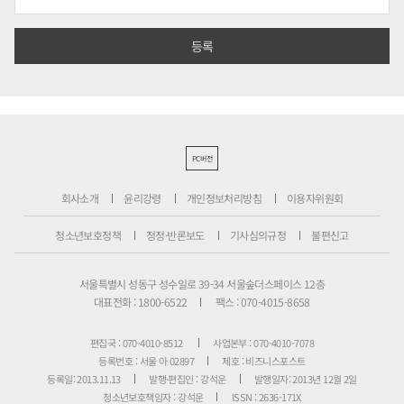
PC버전
회사소개
윤리강령
개인정보처리방침
이용자위원회
청소년보호정책
정정·반론보도
기사심의규정
불편신고
서울특별시 성동구 성수일로 39-34 서울숲더스페이스 12층
대표전화 : 1800-6522
팩스 : 070-4015-8658
편집국 : 070-4010-8512
사업본부 : 070-4010-7078
등록번호 : 서울 아 02897
제호 : 비즈니스포스트
등록일: 2013.11.13
발행·편집인 : 강석운
발행일자: 2013년 12월 2일
청소년보호책임자 : 강석운
ISSN : 2636-171X