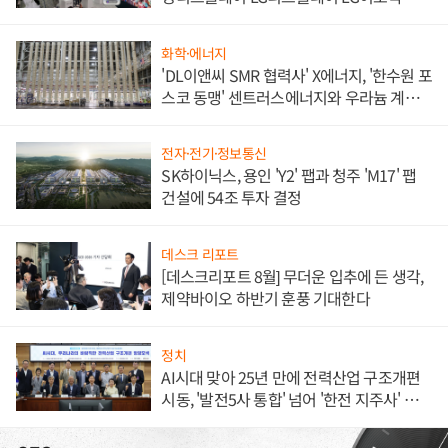
애플' 수익 다각화 속도
화학·에너지
'DL이앤씨 SMR 협력사' X에너지, '한수원 포
스코 동맹' 센트러스에너지와 우라늄 계약
체결
전자·전기·정보통신
SK하이닉스, 용인 'Y2' 팹과 청주 'M17' 팹
건설에 54조 투자 결정
데스크 리포트
[데스크리포트 8월] 무더운 입추에 든 생각,
제약바이오 하반기 훈풍 기대한다
정치
AI시대 맞아 25년 만에 전력산업 구조개편
시동, '발전5사 통합' 넘어 '한전 지주사' 재편
론도