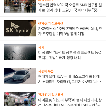
'한수원 협력사' 미국 오클로 SMR 연구용 원
자로 '임계 상태' 도달, 미국 에너지부 "중요
한 이정표"
전자·전기·정보통신
SK하이닉스 1주당 375원 현금배당 실시, 추
가 주주환원 계획 9월 공개 예정
사회
미국 법원 "트럼프 정부 풍력 프로젝트 동결
조치는 위법", 해제 명령 내려
자동차·부품
현대차 올해 SUV 국내 베스트셀러 톱10에
서 싼타페만 자리매김, 그랜저·아반떼 '세단
쌍끌이'로 내수 방어
전자·전기·정보통신
아이폰18 '메모리 부족'에 출시 지연되나, 삼
성디스플레이 LG디스플레이 LG이노텍 '탈