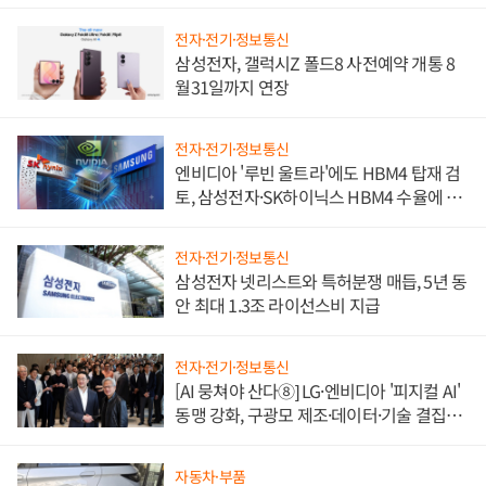
전자·전기·정보통신
삼성전자, 갤럭시Z 폴드8 사전예약 개통 8
월31일까지 연장
전자·전기·정보통신
엔비디아 '루빈 울트라'에도 HBM4 탑재 검
토, 삼성전자·SK하이닉스 HBM4 수율에 주
도권 갈린다
전자·전기·정보통신
삼성전자 넷리스트와 특허분쟁 매듭, 5년 동
안 최대 1.3조 라이선스비 지급
전자·전기·정보통신
[AI 뭉쳐야 산다⑧] LG·엔비디아 '피지컬 AI'
동맹 강화, 구광모 제조·데이터·기술 결집
해 종합 로보틱스 기업으로
자동차·부품