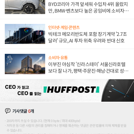
BYD코리아 가격 앞세워 수입차 4위 올랐지
만, BMW·벤츠보다 높은 공임비에 소비자
불만 폭발
인터넷·게임·콘텐츠
빅테크 메모리반도체 포함 장기계약 '2.7조
달러' 규모, AI 투자 위축 우려와 반대 신호
소비자·유통
이부진 야심작 '신라스테이' 서울신라호텔
보다 잘 나가, 평택·주문진·해남·건대로 성
장판 더 넓힌다
기사댓글
0
개
200자까지 쓰실 수 있습니다. (현재 0 byte / 최대 400byte)
저작권 등 다른 사람의 권리를 침해하거나 명예를 훼손하는 댓글은 관련 법률에 의해 제재를 받을
수 있습니다.