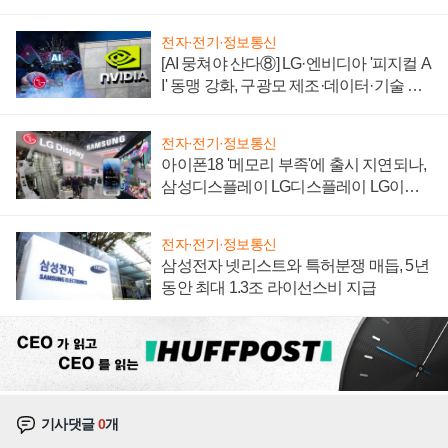
자 불만 폭발
전자·전기·정보통신
[AI 뭉쳐야 산다⑧] LG·엔비디아 '피지컬 A
I' 동맹 강화, 구광모 제조·데이터·기술 결
집해 종합 로보틱스 기업으로
전자·전기·정보통신
아이폰18 '메모리 부족'에 출시 지연되나,
삼성디스플레이 LG디스플레이 LG이노
텍 '탈애플' 수익 다각화 속도
전자·전기·정보통신
삼성전자 넷리스트와 특허분쟁 매듭, 5년
동안 최대 1.3조 라이선스비 지급
기사댓글
0
개