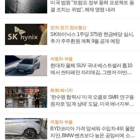
미국 법원 "트럼프 정부 풍력 프로젝트 동
결 조치는 위법", 해제 명령 내려
전자·전기·정보통신
SK하이닉스 1주당 375원 현금배당 실시,
추가 주주환원 계획 9월 공개 예정
자동차·부품
현대차 올해 SUV 국내 베스트셀러 톱10
에서 싼타페만 자리매김, 그랜저·아반떼
'세단 쌍끌이'로 내수 방어
화학·에너지
'한수원 협력사' 미국 오클로 SMR 연구용
원자로 '임계 상태' 도달, 미국 에너지부
"중요한 이정표"
자동차·부품
BYD코리아 가격 앞세워 수입차 4위 올랐
지만, BMW·벤츠보다 높은 공임비에 소비