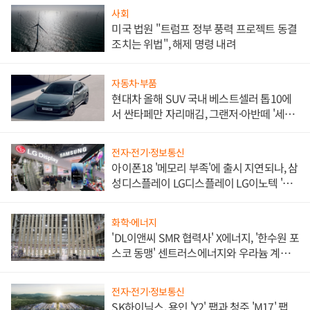
사회
미국 법원 "트럼프 정부 풍력 프로젝트 동결
조치는 위법", 해제 명령 내려
자동차·부품
현대차 올해 SUV 국내 베스트셀러 톱10에
서 싼타페만 자리매김, 그랜저·아반떼 '세단
쌍끌이'로 내수 방어
전자·전기·정보통신
아이폰18 '메모리 부족'에 출시 지연되나, 삼
성디스플레이 LG디스플레이 LG이노텍 '탈
애플' 수익 다각화 속도
화학·에너지
'DL이앤씨 SMR 협력사' X에너지, '한수원 포
스코 동맹' 센트러스에너지와 우라늄 계약
체결
전자·전기·정보통신
SK하이닉스, 용인 'Y2' 팹과 청주 'M17' 팹