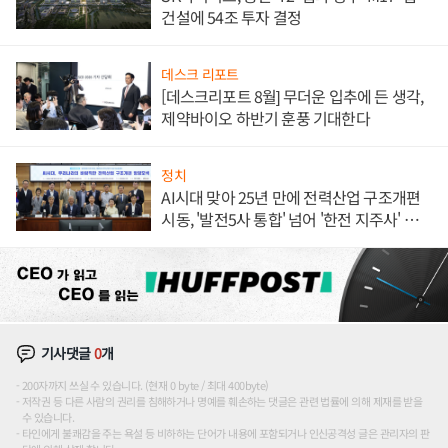
건설에 54조 투자 결정
데스크 리포트
[데스크리포트 8월] 무더운 입추에 든 생각,
제약바이오 하반기 훈풍 기대한다
정치
AI시대 맞아 25년 만에 전력산업 구조개편
시동, '발전5사 통합' 넘어 '한전 지주사' 재편
론도
기사댓글
0
개
200자까지 쓰실 수 있습니다. (현재 0 byte / 최대 400byte)
저작권 등 다른 사람의 권리를 침해하거나 명예를 훼손하는 댓글은 관련 법률에 의해 제재를 받을
수 있습니다.
타인에게 불쾌감을 주는 욕설 등 비하하는 단어가 내용에 포함되거나 인신공격성 글은 관리자의 판