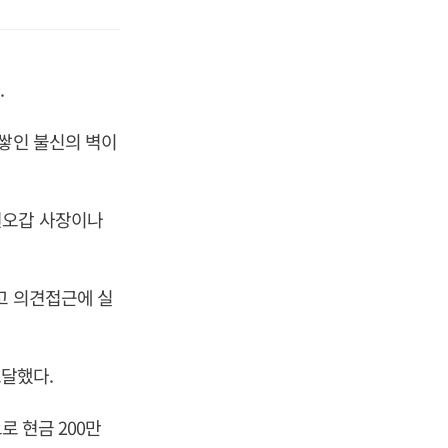
.
 쌓인 불신의 벽이
권오갑 사장이나
고 의견접근에 실
도달했다.
로 현금 200만