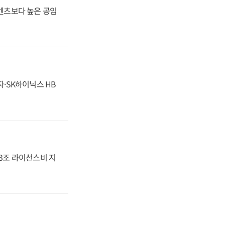
·벤츠보다 높은 공임
자·SK하이닉스 HB
.3조 라이선스비 지