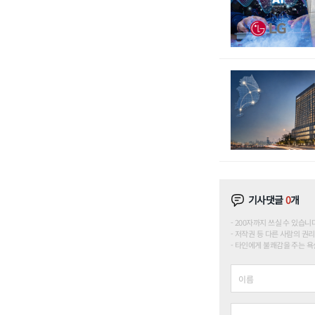
기사댓글
0
개
200자까지 쓰실 수 있습니다. (
저작권 등 다른 사람의 권리
타인에게 불쾌감을 주는 욕설