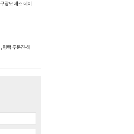
화, 구광모 제조·데이
, 평택·주문진·해