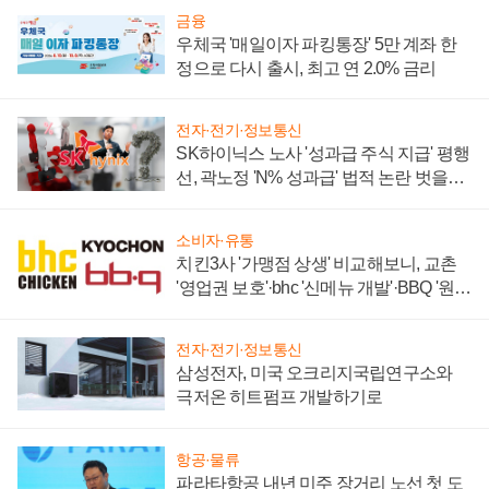
금융
우체국 '매일이자 파킹통장' 5만 계좌 한
정으로 다시 출시, 최고 연 2.0% 금리
전자·전기·정보통신
SK하이닉스 노사 '성과급 주식 지급' 평행
선, 곽노정 'N% 성과급' 법적 논란 벗을지
주목
소비자·유통
치킨3사 '가맹점 상생' 비교해보니, 교촌
'영업권 보호'·bhc '신메뉴 개발'·BBQ '원가
부담'
전자·전기·정보통신
삼성전자, 미국 오크리지국립연구소와
극저온 히트펌프 개발하기로
항공·물류
파라타항공 내년 미주 장거리 노선 첫 도