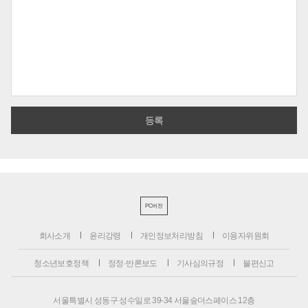
PC버전
회사소개
윤리강령
개인정보처리방침
이용자위원회
청소년보호정책
정정·반론보도
기사심의규정
불편신고
서울특별시 성동구 성수일로 39-34 서울숲더스페이스 12층