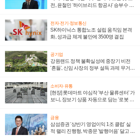
전, 윤철민 '하이브리드 항공사' 승부수 통
할까
전자·전기·정보통신
SK하이닉스 통합노조 설립 움직임 본격
화, 성과급 체계 불만에 3500명 결집
공기업
강원랜드 정책 불확실성에 중장기 비전
'흔들', 신임 사장의 정부 설득 과제 무거워
져
소비자·유통
[현장] 롯데마트 야심작 '부산 물류센터' 가
보니, 장보기 상품 자동으로 담는 '로봇 40
0대' 장관
금융
삼섬증권 '상반기 영업이익 1조 클럽' 실
적 랠리 진행형, 박종문 '발행어음' 달고 연
임 향하나