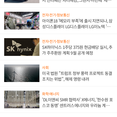
서 싼타페만 자리매김, 그랜저·아반떼 '세단
쌍끌이'로 내수 방어
전자·전기·정보통신
아이폰18 '메모리 부족'에 출시 지연되나, 삼
성디스플레이 LG디스플레이 LG이노텍 '탈
애플' 수익 다각화 속도
전자·전기·정보통신
SK하이닉스 1주당 375원 현금배당 실시, 추
가 주주환원 계획 9월 공개 예정
사회
미국 법원 "트럼프 정부 풍력 프로젝트 동결
조치는 위법", 해제 명령 내려
화학·에너지
'DL이앤씨 SMR 협력사' X에너지, '한수원 포
스코 동맹' 센트러스에너지와 우라늄 계약
체결