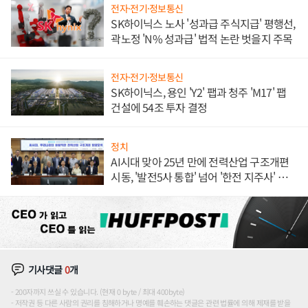
전자·전기·정보통신
SK하이닉스 노사 '성과급 주식지급' 평행선,
곽노정 'N% 성과급' 법적 논란 벗을지 주목
전자·전기·정보통신
SK하이닉스, 용인 'Y2' 팹과 청주 'M17' 팹
건설에 54조 투자 결정
정치
AI시대 맞아 25년 만에 전력산업 구조개편
시동, '발전5사 통합' 넘어 '한전 지주사' 재편
론도
기사댓글
0
개
200자까지 쓰실 수 있습니다. (현재 0 byte / 최대 400byte)
저작권 등 다른 사람의 권리를 침해하거나 명예를 훼손하는 댓글은 관련 법률에 의해 제재를 받을