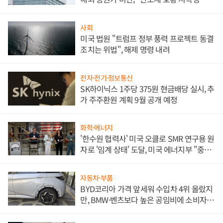
문"
사회
미국 법원 "트럼프 정부 풍력 프로젝트 동결
조치는 위법", 해제 명령 내려
전자·전기·정보통신
SK하이닉스 1주당 375원 현금배당 실시, 추
가 주주환원 계획 9월 공개 예정
화학·에너지
'한수원 협력사' 미국 오클로 SMR 연구용 원
자로 '임계 상태' 도달, 미국 에너지부 "중요
한 이정표"
자동차·부품
BYD코리아 가격 앞세워 수입차 4위 올랐지
만, BMW·벤츠보다 높은 공임비에 소비자
불만 폭발