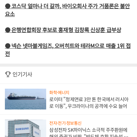
● 코스닥 얼마나 더 갈까, 바이오회사 주가 거품론은 불안
요소
● 은행연합회장 후보로 홍재형 김창록 신상훈 급부상
● 넥슨 넷마블게임즈, 오버히트와 테라M으로 매출 1위 접
전
인기기사
화학·에너지
로이터 "정제연료 3만 톤 한국에서 러시아
로 이동", 우크라이나의 공격에 수요 늘어
전자·전기·정보통신
삼성전자 SK하이닉스 소극적 주주환원에
해외 증권가 비판, "반도체 호황 지속성 의