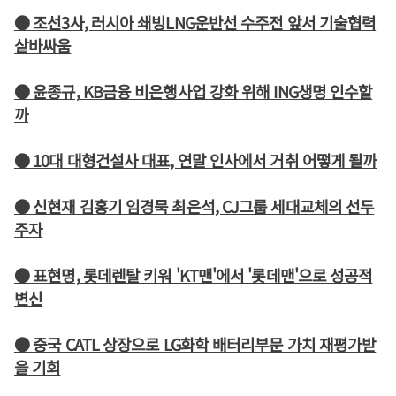
● 조선3사, 러시아 쇄빙LNG운반선 수주전 앞서 기술협력
샅바싸움
● 윤종규, KB금융 비은행사업 강화 위해 ING생명 인수할
까
● 10대 대형건설사 대표, 연말 인사에서 거취 어떻게 될까
● 신현재 김홍기 임경묵 최은석, CJ그룹 세대교체의 선두
주자
● 표현명, 롯데렌탈 키워 'KT맨'에서 '롯데맨'으로 성공적
변신
● 중국 CATL 상장으로 LG화학 배터리부문 가치 재평가받
을 기회