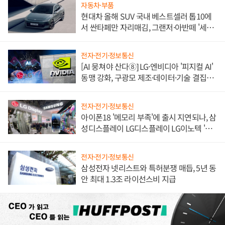
자동차·부품
현대차 올해 SUV 국내 베스트셀러 톱10에
서 싼타페만 자리매김, 그랜저·아반떼 '세단
쌍끌이'로 내수 방어
전자·전기·정보통신
[AI 뭉쳐야 산다⑧] LG·엔비디아 '피지컬 AI'
동맹 강화, 구광모 제조·데이터·기술 결집
해 종합 로보틱스 기업으로
전자·전기·정보통신
아이폰18 '메모리 부족'에 출시 지연되나, 삼
성디스플레이 LG디스플레이 LG이노텍 '탈
애플' 수익 다각화 속도
전자·전기·정보통신
삼성전자 넷리스트와 특허분쟁 매듭, 5년 동
안 최대 1.3조 라이선스비 지급