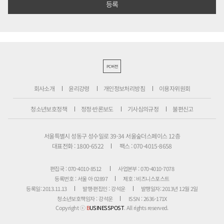
PC버전
회사소개
윤리강령
개인정보처리방침
이용자위원회
청소년보호정책
정정·반론보도
기사심의규정
불편신고
서울특별시 성동구 성수일로 39-34 서울숲더스페이스 12층
대표전화 : 1800-6522
팩스 : 070-4015-8658
편집국 : 070-4010-8512
사업본부 : 070-4010-7078
등록번호 : 서울 아 02897
제호 : 비즈니스포스트
등록일: 2013.11.13
발행·편집인 : 강석운
발행일자: 2013년 12월 2일
청소년보호책임자 : 강석운
ISSN : 2636-171X
Copyright ⓒ
B
USINESSPOST
. All rights reserved.