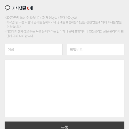
기사댓글
0
개
200자까지 쓰실 수 있습니다. (현재 0 byte / 최대 400byte)
저작권 등 다른 사람의 권리를 침해하거나 명예를 훼손하는 댓글은 관련 법률에 의해 제재를 받을
수 있습니다.
타인에게 불쾌감을 주는 욕설 등 비하하는 단어가 내용에 포함되거나 인신공격성 글은 관리자의 판
단에 의해 삭제 합니다.