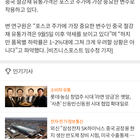
중국 철강재 유통가격은 포스코 주가에 가장 중요한 변수로
작용하고 있다.
변 연구원은 “포스코 주가에 가장 중요한 변수인 중국 철강
재 유통가격은 9월5일 이후 약세를 보이고 있다”며 “하지
만 품목별 하락률은 1~2%대에 그쳐 크게 우려할 상황은 아
니다”고 파악했다. [비즈니스포스트 임수정 기자]
인기기사
소비자·유통
롯데·농심 창업주 시대 '라면 앙금'은 옛말,
'사촌' 신동빈·신동원 시대 협업 확대일로
전자·전기·정보통신
외신 "삼성전자 SK하이닉스 중국 공장용 현
지 생산 반도체 장비 시험, 미국 수출통제 대