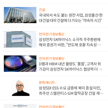
비"
건설
국내외서 속도 붙는 원전 사업, 삼성물산·현
대건설·대우건설에 다가오는 '약속의 시간'
전자·전기·정보통신
삼성전자 SK하이닉스 소극적 주주환원에
해외 증권가 비판, "반도체 호황 지속성 의
문"
전자·전기·정보통신
D램과 HBM 내년 물량도 '품절', 고객사 위
기감이 삼성전자 SK하이닉스 협상력 더 키
워
화학·에너지
삼성SDI ESS 수요 급증에 북미 증설 타진,
최주선 스텔란티스·GM 합작공장 건설 재추
진하나
전자·전기·정보통신