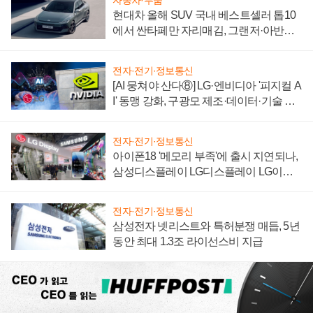
자동차·부품
현대차 올해 SUV 국내 베스트셀러 톱10
에서 싼타페만 자리매김, 그랜저·아반떼
'세단 쌍끌이'로 내수 방어
전자·전기·정보통신
[AI 뭉쳐야 산다⑧] LG·엔비디아 '피지컬 A
I' 동맹 강화, 구광모 제조·데이터·기술 결
집해 종합 로보틱스 기업으로
전자·전기·정보통신
아이폰18 '메모리 부족'에 출시 지연되나,
삼성디스플레이 LG디스플레이 LG이노
텍 '탈애플' 수익 다각화 속도
전자·전기·정보통신
삼성전자 넷리스트와 특허분쟁 매듭, 5년
동안 최대 1.3조 라이선스비 지급