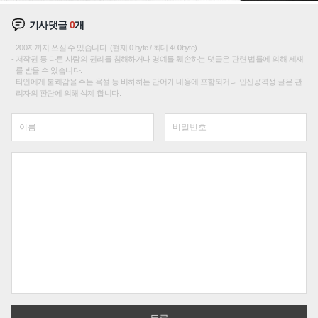
기사댓글
0
개
200자까지 쓰실 수 있습니다. (현재 0 byte / 최대 400byte)
저작권 등 다른 사람의 권리를 침해하거나 명예를 훼손하는 댓글은 관련 법률에 의해 제재
를 받을 수 있습니다.
타인에게 불쾌감을 주는 욕설 등 비하하는 단어가 내용에 포함되거나 인신공격성 글은 관
리자의 판단에 의해 삭제 합니다.