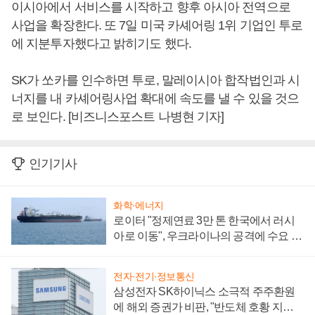
이시아에서 서비스를 시작하고 향후 아시아 전역으로
사업을 확장한다. 또 7일 미국 카셰어링 1위 기업인 투로
에 지분투자했다고 밝히기도 했다.
SK가 쏘카를 인수하면 투로, 말레이시아 합작법인과 시
너지를 내 카셰어링사업 확대에 속도를 낼 수 있을 것으
로 보인다. [비즈니스포스트 나병현 기자]
인기기사
화학·에너지
로이터 "정제연료 3만 톤 한국에서 러시
아로 이동", 우크라이나의 공격에 수요 늘
어
전자·전기·정보통신
삼성전자 SK하이닉스 소극적 주주환원
에 해외 증권가 비판, "반도체 호황 지속