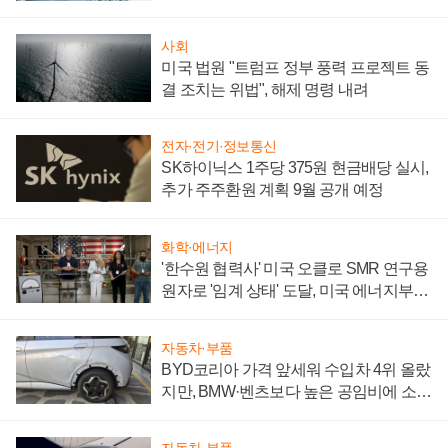
성 의문"
사회
미국 법원 "트럼프 정부 풍력 프로젝트 동
결 조치는 위법", 해제 명령 내려
전자·전기·정보통신
SK하이닉스 1주당 375원 현금배당 실시,
추가 주주환원 계획 9월 공개 예정
화학·에너지
'한수원 협력사' 미국 오클로 SMR 연구용
원자로 '임계 상태' 도달, 미국 에너지부
"중요한 이정표"
자동차·부품
BYD코리아 가격 앞세워 수입차 4위 올랐
지만, BMW·벤츠보다 높은 공임비에 소비
자 불만 폭발