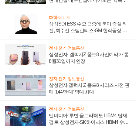
현대건설·대우건설에 다가오는 '약속의
시간'
화학·에너지
삼성SDI ESS 수요 급증에 북미 증설 타
진, 최주선 스텔란티스·GM 합작공장 건
설 재추진하나
전자·전기·정보통신
삼성전자, 갤럭시Z 폴드8 사전예약 개통
8월31일까지 연장
전자·전기·정보통신
삼성전자 갤럭시 Z 폴드8 시리즈 사전 판
매 '144만 대' 역대 최대
전자·전기·정보통신
엔비디아 '루빈 울트라'에도 HBM4 탑재
검토, 삼성전자·SK하이닉스 HBM4 수율
에 주도권 갈린다