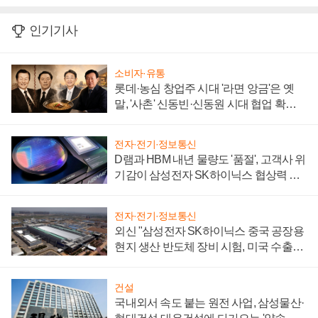
인기기사
소비자·유통
롯데·농심 창업주 시대 '라면 앙금'은 옛
말, '사촌' 신동빈·신동원 시대 협업 확대
일로
전자·전기·정보통신
D램과 HBM 내년 물량도 '품절', 고객사 위
기감이 삼성전자 SK하이닉스 협상력 더
키워
전자·전기·정보통신
외신 "삼성전자 SK하이닉스 중국 공장용
현지 생산 반도체 장비 시험, 미국 수출통
제 대비"
건설
국내외서 속도 붙는 원전 사업, 삼성물산·