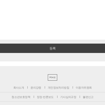
PC버전
회사소개
윤리강령
개인정보처리방침
이용자위원회
청소년보호정책
정정·반론보도
기사심의규정
불편신고