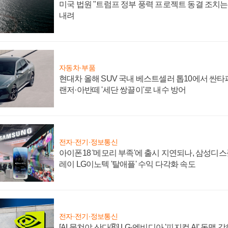
미국 법원 "트럼프 정부 풍력 프로젝트 동결 조치는 
내려
자동차·부품
현대차 올해 SUV 국내 베스트셀러 톱10에서 싼타
랜저·아반떼 '세단 쌍끌이'로 내수 방어
전자·전기·정보통신
아이폰18 '메모리 부족'에 출시 지연되나, 삼성디
레이 LG이노텍 '탈애플' 수익 다각화 속도
전자·전기·정보통신
[AI 뭉쳐야 산다⑧] LG·엔비디아 '피지컬 AI' 동맹 