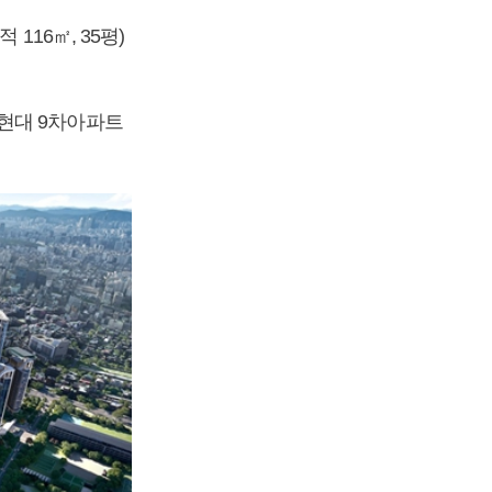
116㎡, 35평)
현대 9차아파트