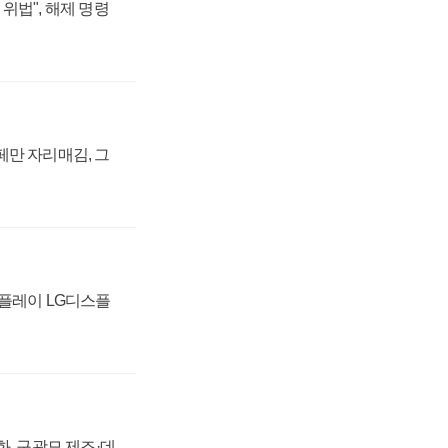
위법", 해제 명령
페만 자리매김, 그
스플레이 LG디스플
강화, 구광모 제조·데