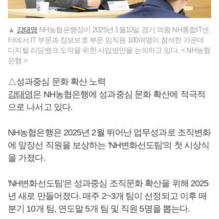
▲
강태영
NH농협은행장이 2025년 1월10일 경기 의왕 NH통합IT센
터에서 IT 부문과 정보보호 부문 임직원 100여명이 참석한 가운데
디지털 리딩뱅크 도약을 위한 사업방안을 논의하고 있다. < NH농협
은행 >
△성과중심 문화 확산 노력
강태영
은 NH농협은행에 성과중심 문화 확산에 적극적
으로 나서고 있다.
NH농협은행은 2025년 2월 뛰어난 업무성과로 조직변화
에 앞장선 직원을 보상하는 'NH변화선도팀'의 첫 시상식
을 가졌다.
'NH변화선도팀'은 성과중심 조직문화 확산을 위해 2025
년 새로 만들어졌다. 매주 2~3개 팀이 선정되고 이후 매
분기 10개 팀, 연도말 5개 팀 및 직원 5명을 뽑는다.