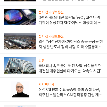
전자·전기·정보통신
D램과 HBM 내년 물량도 '품절', 고객사 위
기감이 삼성전자 SK하이닉스 협상력 더 키
워
전자·전기·정보통신
외신 "삼성전자 SK하이닉스 중국 공장용 현
지 생산 반도체 장비 시험, 미국 수출통제 대
비"
건설
국내외서 속도 붙는 원전 사업, 삼성물산·현
대건설·대우건설에 다가오는 '약속의 시간'
화학·에너지
삼성SDI ESS 수요 급증에 북미 증설 타진,
최주선 스텔란티스·GM 합작공장 건설 재추
진하나