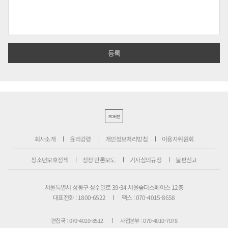
PC버전
회사소개
윤리강령
개인정보처리방침
이용자위원회
청소년보호정책
정정·반론보도
기사심의규정
불편신고
서울특별시 성동구 성수일로 39-34 서울숲더스페이스 12층
대표전화 : 1800-6522
팩스 : 070-4015-8658
편집국 : 070-4010-8512
사업본부 : 070-4010-7078