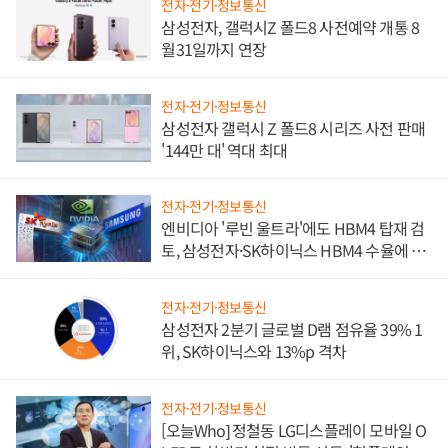
전자·전기·정보통신
삼성전자, 갤럭시Z 폴드8 사전예약 개통 8
월31일까지 연장
전자·전기·정보통신
삼성전자 갤럭시 Z 폴드8 시리즈 사전 판매
'144만 대' 역대 최대
전자·전기·정보통신
엔비디아 '루빈 울트라'에도 HBM4 탑재 검
토, 삼성전자·SK하이닉스 HBM4 수율에 주
도권 갈린다
전자·전기·정보통신
삼성전자 2분기 글로벌 D램 점유율 39% 1
위, SK하이닉스와 13%p 격차
전자·전기·정보통신
[오늘Who] 정철동 LG디스플레이 모바일 O