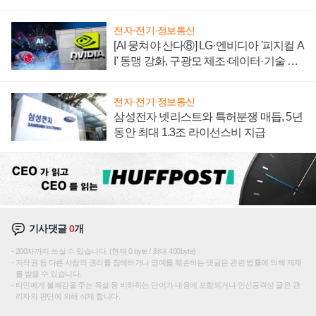
텍 '탈애플' 수익 다각화 속도
전자·전기·정보통신
[AI 뭉쳐야 산다⑧] LG·엔비디아 '피지컬 A
I' 동맹 강화, 구광모 제조·데이터·기술 결
집해 종합 로보틱스 기업으로
전자·전기·정보통신
삼성전자 넷리스트와 특허분쟁 매듭, 5년
동안 최대 1.3조 라이선스비 지급
기사댓글
0
개
200자까지 쓰실 수 있습니다. (현재 0 byte / 최대 400byte)
저작권 등 다른 사람의 권리를 침해하거나 명예를 훼손하는 댓글은 관련 법률에 의해 제재
를 받을 수 있습니다.
타인에게 불쾌감을 주는 욕설 등 비하하는 단어가 내용에 포함되거나 인신공격성 글은 관
리자의 판단에 의해 삭제 합니다.