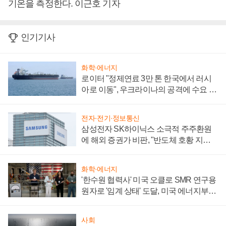
기온을 측정한다. 이근호 기자
인기기사
화학·에너지
로이터 "정제연료 3만 톤 한국에서 러시
아로 이동", 우크라이나의 공격에 수요 늘
어
전자·전기·정보통신
삼성전자 SK하이닉스 소극적 주주환원
에 해외 증권가 비판, "반도체 호황 지속
성 의문"
화학·에너지
'한수원 협력사' 미국 오클로 SMR 연구용
원자로 '임계 상태' 도달, 미국 에너지부
"중요한 이정표"
사회