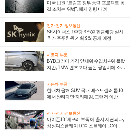
미국 법원 "트럼프 정부 풍력 프로젝트 동
결 조치는 위법", 해제 명령 내려
전자·전기·정보통신
SK하이닉스 1주당 375원 현금배당 실시,
추가 주주환원 계획 9월 공개 예정
자동차·부품
BYD코리아 가격 앞세워 수입차 4위 올랐
지만, BMW·벤츠보다 높은 공임비에 소비
자 불만 폭발
자동차·부품
현대차 올해 SUV 국내 베스트셀러 톱10
에서 싼타페만 자리매김, 그랜저·아반떼
'세단 쌍끌이'로 내수 방어
전자·전기·정보통신
아이폰18 '메모리 부족'에 출시 지연되나,
삼성디스플레이 LG디스플레이 LG이노