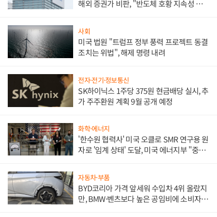
해외 증권가 비판, "반도체 호황 지속성 의
문"
사회
미국 법원 "트럼프 정부 풍력 프로젝트 동결
조치는 위법", 해제 명령 내려
전자·전기·정보통신
SK하이닉스 1주당 375원 현금배당 실시, 추
가 주주환원 계획 9월 공개 예정
화학·에너지
'한수원 협력사' 미국 오클로 SMR 연구용 원
자로 '임계 상태' 도달, 미국 에너지부 "중요
한 이정표"
자동차·부품
BYD코리아 가격 앞세워 수입차 4위 올랐지
만, BMW·벤츠보다 높은 공임비에 소비자
불만 폭발