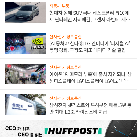
자동차·부품
현대차 올해 SUV 국내 베스트셀러 톱10에
서 싼타페만 자리매김, 그랜저·아반떼 '세단
쌍끌이'로 내수 방어
전자·전기·정보통신
[AI 뭉쳐야 산다⑧] LG·엔비디아 '피지컬 AI'
동맹 강화, 구광모 제조·데이터·기술 결집
해 종합 로보틱스 기업으로
전자·전기·정보통신
아이폰18 '메모리 부족'에 출시 지연되나, 삼
성디스플레이 LG디스플레이 LG이노텍 '탈
애플' 수익 다각화 속도
전자·전기·정보통신
삼성전자 넷리스트와 특허분쟁 매듭, 5년 동
안 최대 1.3조 라이선스비 지급