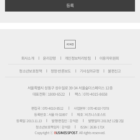
PC버전
회사소개
윤리강령
개인정보처리방침
이용자위원회
청소년보호정책
정정·반론보도
기사심의규정
불편신고
서울특별시 성동구 성수일로 39-34 서울숲더스페이스 12층
대표전화 : 1800-6522
팩스 : 070-4015-8658
편집국 : 070-4010-8512
사업본부 : 070-4010-7078
등록번호 : 서울 아 02897
제호 : 비즈니스포스트
등록일: 2013.11.13
발행·편집인 : 강석운
발행일자: 2013년 12월 2일
청소년보호책임자 : 강석운
ISSN : 2636-171X
Copyright ⓒ
B
USINESSPOST
. All rights reserved.