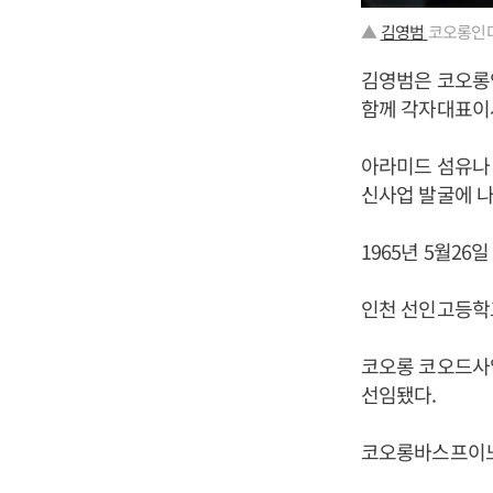
▲
김영범
코오롱인더
김영범은 코오롱
함께 각자대표이
아라미드 섬유나
신사업 발굴에 나
1965년 5월26
인천 선인고등학
코오롱 코오드사
선임됐다.
코오롱바스프이노