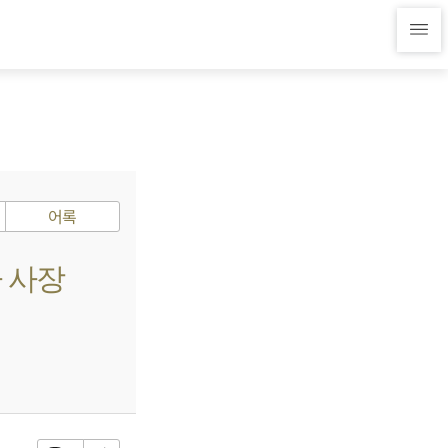
어록
사 사장