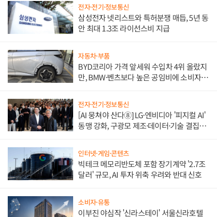
전자·전기·정보통신
삼성전자 넷리스트와 특허분쟁 매듭, 5년 동
안 최대 1.3조 라이선스비 지급
자동차·부품
BYD코리아 가격 앞세워 수입차 4위 올랐지
만, BMW·벤츠보다 높은 공임비에 소비자
불만 폭발
전자·전기·정보통신
[AI 뭉쳐야 산다⑧] LG·엔비디아 '피지컬 AI'
동맹 강화, 구광모 제조·데이터·기술 결집
해 종합 로보틱스 기업으로
인터넷·게임·콘텐츠
빅테크 메모리반도체 포함 장기계약 '2.7조
달러' 규모, AI 투자 위축 우려와 반대 신호
소비자·유통
이부진 야심작 '신라스테이' 서울신라호텔