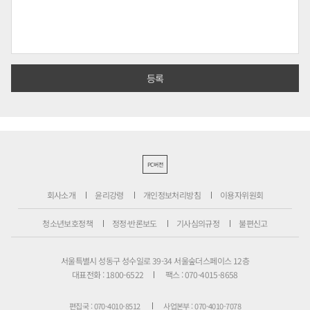
PC버전
회사소개
윤리강령
개인정보처리방침
이용자위원회
청소년보호정책
정정·반론보도
기사심의규정
불편신고
서울특별시 성동구 성수일로 39-34 서울숲더스페이스 12층
대표전화 : 1800-6522
팩스 : 070-4015-8658
편집국 : 070-4010-8512
사업본부 : 070-4010-7078