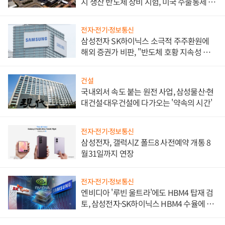
지 생산 반도체 장비 시험, 미국 수출통제 대
비"
전자·전기·정보통신
삼성전자 SK하이닉스 소극적 주주환원에
해외 증권가 비판, "반도체 호황 지속성 의
문"
건설
국내외서 속도 붙는 원전 사업, 삼성물산·현
대건설·대우건설에 다가오는 '약속의 시간'
전자·전기·정보통신
삼성전자, 갤럭시Z 폴드8 사전예약 개통 8
월31일까지 연장
전자·전기·정보통신
엔비디아 '루빈 울트라'에도 HBM4 탑재 검
토, 삼성전자·SK하이닉스 HBM4 수율에 주
도권 갈린다