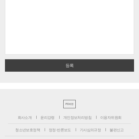
PC버전
회사소개
윤리강령
개인정보처리방침
이용자위원회
청소년보호정책
정정·반론보도
기사심의규정
불편신고