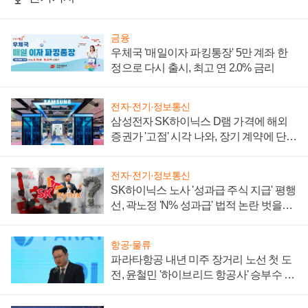
금융
우체국 '매일이자 파킹통장' 5만 계좌 한
정으로 다시 출시, 최고 연 2.0% 금리
전자·전기·정보통신
삼성전자 SK하이닉스 D램 가격에 해외
증권가 '고점' 시각 나와, 장기 계약에 단점
부각
전자·전기·정보통신
SK하이닉스 노사 '성과급 주식 지급' 평행
선, 곽노정 'N% 성과급' 법적 논란 벗을지
주목
항공·물류
파라타항공 내년 미주 장거리 노선 첫 도
전, 윤철민 '하이브리드 항공사' 승부수 통
할까