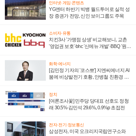
인터넷·게임·콘텐츠
YG엔터 하반기 빅뱅 월드투어로 실적 성
장 증권가 전망, 신인 보이그룹도 주목
소비자·유통
치킨3사 '가맹점 상생' 비교해보니, 교촌
'영업권 보호'·bhc '신메뉴 개발'·BBQ '원가
부담'
화학·에너지
[김민정 기자의 '코스뽀'] 지엔씨에너지 AI
붐에 비상발전기 호황, 안병철 친환경 에
너지 발전전문기업 향한다
정치
[여론조사꽃] 민주당 당대표 선호도 정청
래 30.5%·김민석 29.6%, 0.9%p 초접전
전자·전기·정보통신
삼성전자, 미국 오크리지국립연구소와