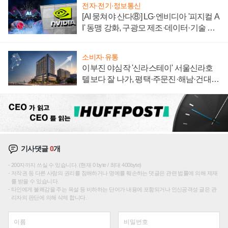
전자·전기·정보통신
[AI 뭉쳐야 산다⑧] LG·엔비디아 '피지컬 A
I' 동맹 강화, 구광모 제조·데이터·기술 결
집해 종합 로보틱스 기업으로
소비자·유통
이부진 야심작 '신라스테이' 서울신라호
텔보다 잘 나가, 평택·주문진·해남·건대로
성장판 더 넓힌다
기사댓글
0
개
200자까지 쓰실 수 있습니다. (현재 0 byte / 최대 400byte)
저작권 등 다른 사람의 권리를 침해하거나 명예를 훼손하는 댓글은 관련 법률에 의해 제재
를 받을 수 있습니다.
타인에게 불쾌감을 주는 욕설 등 비하하는 단어가 내용에 포함되거나 인신공격성 글은 관
리자의 판단에 의해 삭제 합니다.