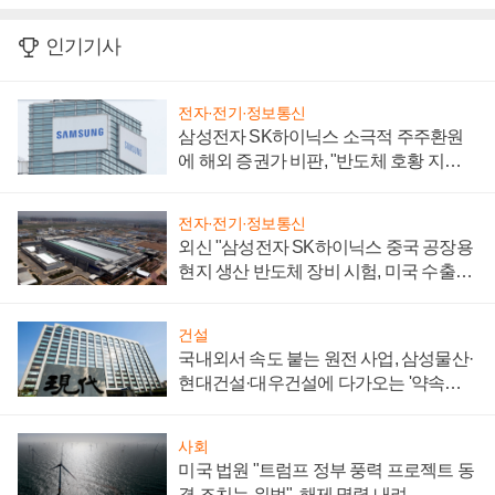
인기기사
전자·전기·정보통신
삼성전자 SK하이닉스 소극적 주주환원
에 해외 증권가 비판, "반도체 호황 지속
성 의문"
전자·전기·정보통신
외신 "삼성전자 SK하이닉스 중국 공장용
현지 생산 반도체 장비 시험, 미국 수출통
제 대비"
건설
국내외서 속도 붙는 원전 사업, 삼성물산·
현대건설·대우건설에 다가오는 '약속의
시간'
사회
미국 법원 "트럼프 정부 풍력 프로젝트 동
결 조치는 위법", 해제 명령 내려