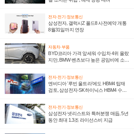
전자·전기·정보통신
삼성전자, 갤럭시Z 폴드8 사전예약 개통
8월31일까지 연장
자동차·부품
BYD코리아 가격 앞세워 수입차 4위 올랐
지만, BMW·벤츠보다 높은 공임비에 소비
자 불만 폭발
전자·전기·정보통신
엔비디아 '루빈 울트라'에도 HBM4 탑재
검토, 삼성전자·SK하이닉스 HBM4 수율
에 주도권 갈린다
전자·전기·정보통신
삼성전자 넷리스트와 특허분쟁 매듭, 5년
동안 최대 1.3조 라이선스비 지급