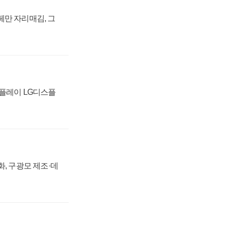
페만 자리매김, 그
스플레이 LG디스플
강화, 구광모 제조·데