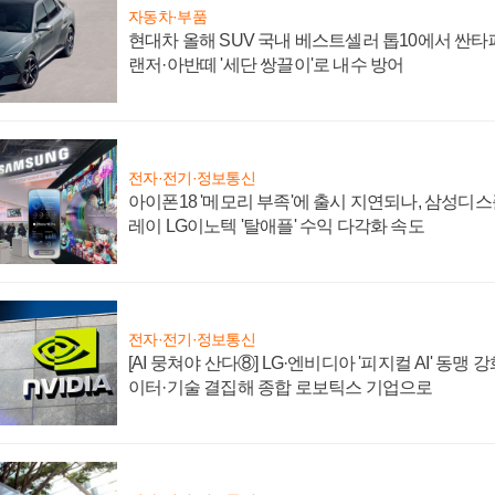
자동차·부품
현대차 올해 SUV 국내 베스트셀러 톱10에서 싼타
랜저·아반떼 '세단 쌍끌이'로 내수 방어
전자·전기·정보통신
아이폰18 '메모리 부족'에 출시 지연되나, 삼성디
레이 LG이노텍 '탈애플' 수익 다각화 속도
전자·전기·정보통신
[AI 뭉쳐야 산다⑧] LG·엔비디아 '피지컬 AI' 동맹 
이터·기술 결집해 종합 로보틱스 기업으로