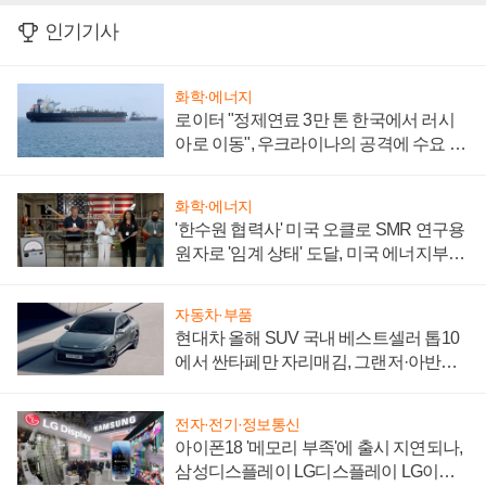
인기기사
화학·에너지
로이터 "정제연료 3만 톤 한국에서 러시
아로 이동", 우크라이나의 공격에 수요 늘
어
화학·에너지
'한수원 협력사' 미국 오클로 SMR 연구용
원자로 '임계 상태' 도달, 미국 에너지부
"중요한 이정표"
자동차·부품
현대차 올해 SUV 국내 베스트셀러 톱10
에서 싼타페만 자리매김, 그랜저·아반떼
'세단 쌍끌이'로 내수 방어
전자·전기·정보통신
아이폰18 '메모리 부족'에 출시 지연되나,
삼성디스플레이 LG디스플레이 LG이노