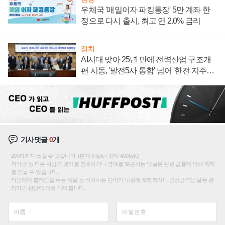
우체국 '매일이자 파킹통장' 5만 계좌 한
정으로 다시 출시, 최고 연 2.0% 금리
정치
AI시대 맞아 25년 만에 전력산업 구조개
편 시동, '발전5사 통합' 넘어 '한전 지주사'
재편론도
기사댓글
0
개
200자까지 쓰실 수 있습니다. (현재 0 byte / 최대 400byte)
저작권 등 다른 사람의 권리를 침해하거나 명예를 훼손하는 댓글은 관련 법률에 의해 제재
를 받을 수 있습니다.
타인에게 불쾌감을 주는 욕설 등 비하하는 단어가 내용에 포함되거나 인신공격성 글은 관
리자의 판단에 의해 삭제 합니다.