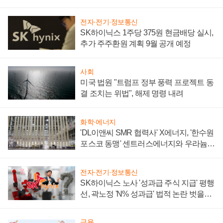
텍 '탈애플' 수익 다각화 속도
전자·전기·정보통신
SK하이닉스 1주당 375원 현금배당 실시,
추가 주주환원 계획 9월 공개 예정
사회
미국 법원 "트럼프 정부 풍력 프로젝트 동
결 조치는 위법", 해제 명령 내려
화학·에너지
'DL이앤씨 SMR 협력사' X에너지, '한수원
포스코 동맹' 센트러스에너지와 우라늄
계약 체결
전자·전기·정보통신
SK하이닉스 노사 '성과급 주식 지급' 평행
선, 곽노정 'N% 성과급' 법적 논란 벗을지
주목
금융