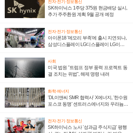
전자·전기·정보통신
SK하이닉스 1주당 375원 현금배당 실시,
추가 주주환원 계획 9월 공개 예정
전자·전기·정보통신
아이폰18 '메모리 부족'에 출시 지연되나,
삼성디스플레이 LG디스플레이 LG이노
텍 '탈애플' 수익 다각화 속도
사회
미국 법원 "트럼프 정부 풍력 프로젝트 동
결 조치는 위법", 해제 명령 내려
화학·에너지
'DL이앤씨 SMR 협력사' X에너지, '한수원
포스코 동맹' 센트러스에너지와 우라늄
계약 체결
전자·전기·정보통신
SK하이닉스 노사 '성과급 주식지급' 평행