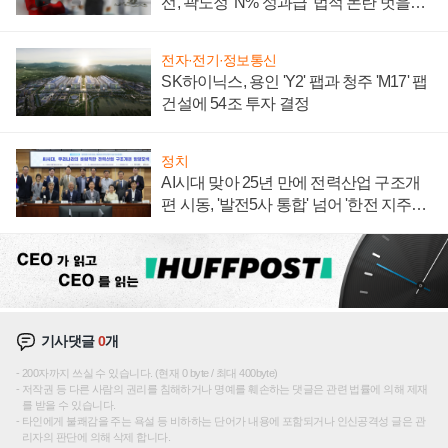
선, 곽노정 'N% 성과급' 법적 논란 벗을지
주목
전자·전기·정보통신
SK하이닉스, 용인 'Y2' 팹과 청주 'M17' 팹
건설에 54조 투자 결정
정치
AI시대 맞아 25년 만에 전력산업 구조개
편 시동, '발전5사 통합' 넘어 '한전 지주사'
재편론도
기사댓글
0
개
200자까지 쓰실 수 있습니다. (현재 0 byte / 최대 400byte)
저작권 등 다른 사람의 권리를 침해하거나 명예를 훼손하는 댓글은 관련 법률에 의해 제재
를 받을 수 있습니다.
타인에게 불쾌감을 주는 욕설 등 비하하는 단어가 내용에 포함되거나 인신공격성 글은 관
리자의 판단에 의해 삭제 합니다.