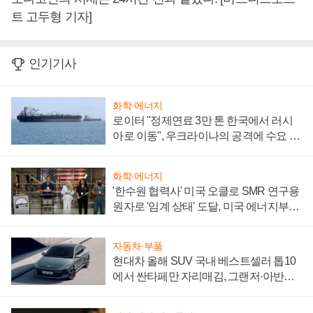
트 고두형 기자]
인기기사
화학·에너지
로이터 "정제연료 3만 톤 한국에서 러시
아로 이동", 우크라이나의 공격에 수요 늘
어
화학·에너지
'한수원 협력사' 미국 오클로 SMR 연구용
원자로 '임계 상태' 도달, 미국 에너지부
"중요한 이정표"
자동차·부품
현대차 올해 SUV 국내 베스트셀러 톱10
에서 싼타페만 자리매김, 그랜저·아반떼
'세단 쌍끌이'로 내수 방어