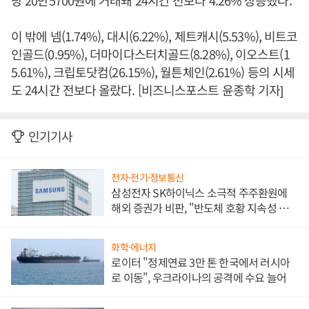
당 20만5700원에 거래돼 24시간 전보다 4.26% 상승했다.
이 밖에 넴(1.74%), 대시(6.22%), 제트캐시(5.53%), 비트코
인골드(0.95%), 더마이다스터치골드(8.28%), 이오스트(1
5.61%), 크립토닷컴(26.15%), 월튼체인(2.61%) 등의 시세
도 24시간 전보다 올랐다. [비즈니스포스트 윤종학 기자]
인기기사
전자·전기·정보통신
삼성전자 SK하이닉스 소극적 주주환원에
해외 증권가 비판, "반도체 호황 지속성 의
문"
화학·에너지
로이터 "정제연료 3만 톤 한국에서 러시아
로 이동", 우크라이나의 공격에 수요 늘어