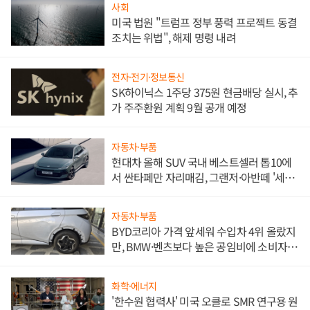
사회
미국 법원 "트럼프 정부 풍력 프로젝트 동결
조치는 위법", 해제 명령 내려
전자·전기·정보통신
SK하이닉스 1주당 375원 현금배당 실시, 추
가 주주환원 계획 9월 공개 예정
자동차·부품
현대차 올해 SUV 국내 베스트셀러 톱10에
서 싼타페만 자리매김, 그랜저·아반떼 '세단
쌍끌이'로 내수 방어
자동차·부품
BYD코리아 가격 앞세워 수입차 4위 올랐지
만, BMW·벤츠보다 높은 공임비에 소비자
불만 폭발
화학·에너지
'한수원 협력사' 미국 오클로 SMR 연구용 원