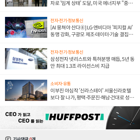
자로 '임계 상태' 도달, 미국 에너지부 "중요
한 이정표"
전자·전기·정보통신
[AI 뭉쳐야 산다⑧] LG·엔비디아 '피지컬 AI'
동맹 강화, 구광모 제조·데이터·기술 결집
해 종합 로보틱스 기업으로
전자·전기·정보통신
삼성전자 넷리스트와 특허분쟁 매듭, 5년 동
안 최대 1.3조 라이선스비 지급
소비자·유통
이부진 야심작 '신라스테이' 서울신라호텔
보다 잘 나가, 평택·주문진·해남·건대로 성
장판 더 넓힌다
기사댓글
0
개